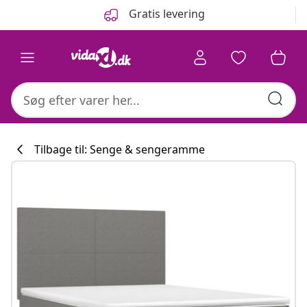
Forrige
Næste
Gratis levering
Tilbage til: Senge & sengeramme
Køkkenkollekti
#sharemevidaxl