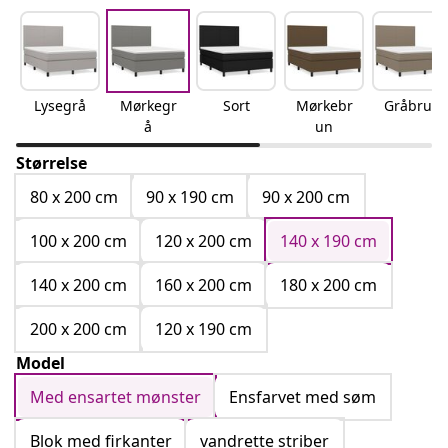
Lysegrå
Mørkegr
Sort
Mørkebr
Gråbrun
å
un
Størrelse
80 x 200 cm
90 x 190 cm
90 x 200 cm
100 x 200 cm
120 x 200 cm
140 x 190 cm
140 x 200 cm
160 x 200 cm
180 x 200 cm
200 x 200 cm
120 x 190 cm
Model
Med ensartet mønster
Ensfarvet med søm
Blok med firkanter
vandrette striber