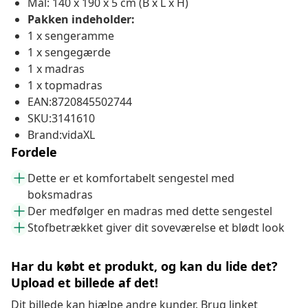
Mål: 140 x 190 x 5 cm (B x L x H)
Pakken indeholder:
1 x sengeramme
1 x sengegærde
1 x madras
1 x topmadras
EAN:8720845502744
SKU:3141610
Brand:vidaXL
Fordele
Dette er et komfortabelt sengestel med
boksmadras
Der medfølger en madras med dette sengestel
Stofbetrækket giver dit soveværelse et blødt look
Har du købt et produkt, og kan du lide det?
Upload et billede af det!
Dit billede kan hjælpe andre kunder. Brug linket