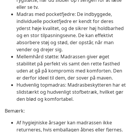
rygstøtte, når du sidder op i sengen for at læse
eller se tv.
Madras med pocketfjedre: De indbyggede,
individuelle pocketfjedre er kendt for deres
yderst høje kvalitet, og de sikrer høj holdbarhed
og en stor tilpasningsevne. De kan effektivt
absorbere støj og stød, der opstår, når man
vender og drejer sig.
Mellemhård støtte: Madrassen giver øget
stabilitet på perfekt vis samt den rette fasthed
uden at gå på kompromis med komforten. Den
er derfor ideel til dem, der sover på maven.
Hudvenlig topmadras: Madrasbeskytteren har et
slidstærkt og hudvenligt stofbetræk, hvilket gør
den blød og komfortabel.
Bemærk:
Af hygiejniske årsager kan madrassen ikke
returneres, hvis emballagen åbnes eller fjernes.