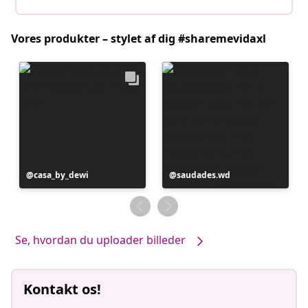
Vores produkter – stylet af dig #sharemevidaxl
Opslag
casa_by_dewi
Opslag
saudades.wd
offentliggjort
offentliggjort
af
af
Se, hvordan du uploader billeder
Kontakt os!