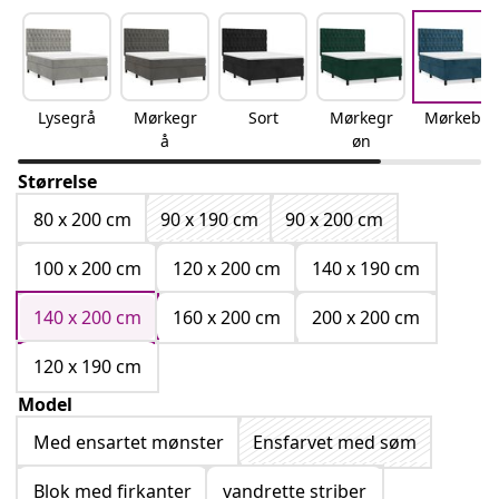
Lysegrå
Mørkegr
Sort
Mørkegr
Mørkeblå
å
øn
Størrelse
80 x 200 cm
90 x 190 cm
90 x 200 cm
100 x 200 cm
120 x 200 cm
140 x 190 cm
140 x 200 cm
160 x 200 cm
200 x 200 cm
120 x 190 cm
Model
Med ensartet mønster
Ensfarvet med søm
Blok med firkanter
vandrette striber