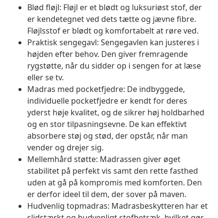
Blød fløjl: Fløjl er et blødt og luksuriøst stof, der
er kendetegnet ved dets tætte og jævne fibre.
Fløjlsstof er blødt og komfortabelt at røre ved.
Praktisk sengegavl: Sengegavlen kan justeres i
højden efter behov. Den giver fremragende
rygstøtte, når du sidder op i sengen for at læse
eller se tv.
Madras med pocketfjedre: De indbyggede,
individuelle pocketfjedre er kendt for deres
yderst høje kvalitet, og de sikrer høj holdbarhed
og en stor tilpasningsevne. De kan effektivt
absorbere støj og stød, der opstår, når man
vender og drejer sig.
Mellemhård støtte: Madrassen giver øget
stabilitet på perfekt vis samt den rette fasthed
uden at gå på kompromis med komforten. Den
er derfor ideel til dem, der sover på maven.
Hudvenlig topmadras: Madrasbeskytteren har et
slidstærkt og hudvenligt stofbetræk, hvilket gør