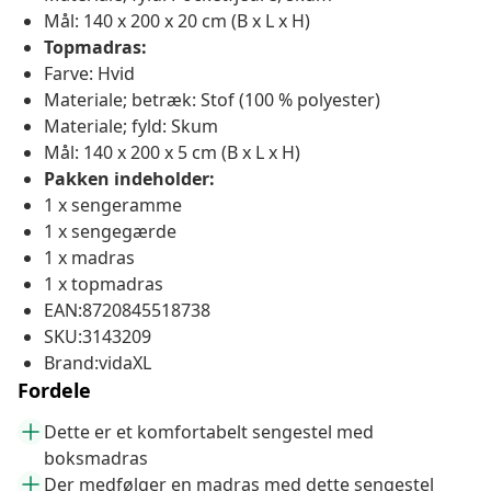
Mål: 140 x 200 x 20 cm (B x L x H)
Topmadras:
Farve: Hvid
Materiale; betræk: Stof (100 % polyester)
Materiale; fyld: Skum
Mål: 140 x 200 x 5 cm (B x L x H)
Pakken indeholder:
1 x sengeramme
1 x sengegærde
1 x madras
1 x topmadras
EAN:8720845518738
SKU:3143209
Brand:vidaXL
Fordele
Dette er et komfortabelt sengestel med
boksmadras
Der medfølger en madras med dette sengestel