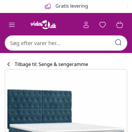
Forrige
Næste
Gratis levering
Tilbage til: Senge & sengeramme
Køkkenkollekti
#sharemevidaxl