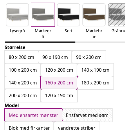
Lysegrå
Mørkegr
Sort
Mørkebr
Gråbrun
å
un
Størrelse
80 x 200 cm
90 x 190 cm
90 x 200 cm
100 x 200 cm
120 x 200 cm
140 x 190 cm
140 x 200 cm
160 x 200 cm
180 x 200 cm
200 x 200 cm
120 x 190 cm
Model
Med ensartet mønster
Ensfarvet med søm
Blok med firkanter
vandrette striber