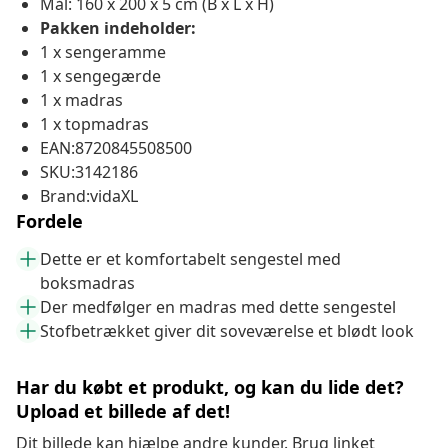
Mål: 160 x 200 x 5 cm (B x L x H)
Pakken indeholder:
1 x sengeramme
1 x sengegærde
1 x madras
1 x topmadras
EAN:8720845508500
SKU:3142186
Brand:vidaXL
Fordele
Dette er et komfortabelt sengestel med
boksmadras
Der medfølger en madras med dette sengestel
Stofbetrækket giver dit soveværelse et blødt look
Har du købt et produkt, og kan du lide det?
Upload et billede af det!
Dit billede kan hjælpe andre kunder. Brug linket