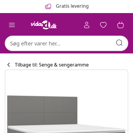
Forrige
Næste
Gratis levering
Tilbage til: Senge & sengeramme
Køkkenkollekti
#sharemevidaxl