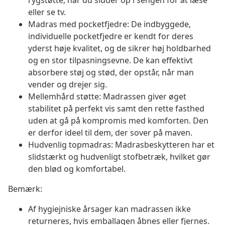
rygstøtte, når du sidder op i sengen for at læse
eller se tv.
Madras med pocketfjedre: De indbyggede,
individuelle pocketfjedre er kendt for deres
yderst høje kvalitet, og de sikrer høj holdbarhed
og en stor tilpasningsevne. De kan effektivt
absorbere støj og stød, der opstår, når man
vender og drejer sig.
Mellemhård støtte: Madrassen giver øget
stabilitet på perfekt vis samt den rette fasthed
uden at gå på kompromis med komforten. Den
er derfor ideel til dem, der sover på maven.
Hudvenlig topmadras: Madrasbeskytteren har et
slidstærkt og hudvenligt stofbetræk, hvilket gør
den blød og komfortabel.
Bemærk:
Af hygiejniske årsager kan madrassen ikke
returneres, hvis emballagen åbnes eller fjernes.