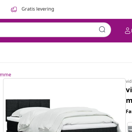
Gratis levering
ramme
vi
v
m
Fa