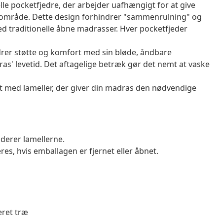
e pocketfjedre, der arbejder uafhængigt for at give
rt område. Dette design forhindrer "sammenrulning" og
 traditionelle åbne madrasser. Hver pocketfjeder
er støtte og komfort med sin bløde, åndbare
as' levetid. Det aftagelige betræk gør det nemt at vaske
t med lameller, der giver din madras den nødvendige
derer lamellerne.
es, hvis emballagen er fjernet eller åbnet.
eret træ