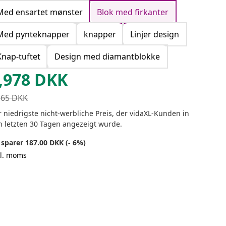
Med ensartet mønster
Blok med firkanter
Med pynteknapper
knapper
Linjer design
Knap-tuftet
Design med diamantblokke
,978
DKK
165
DKK
 niedrigste nicht-werbliche Preis, der vidaXL-Kunden in
n letzten 30 Tagen angezeigt wurde.
 sparer 187.00 DKK (- 6%)
kl. moms