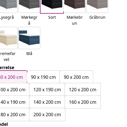
Lysegrå
Mørkegr
Sort
Mørkebr
Gråbrun
å
un
remefar
Blå
vet
ørrelse
80 x 200 cm
90 x 190 cm
90 x 200 cm
100 x 200 cm
120 x 190 cm
120 x 200 cm
140 x 190 cm
140 x 200 cm
160 x 200 cm
180 x 200 cm
200 x 200 cm
del