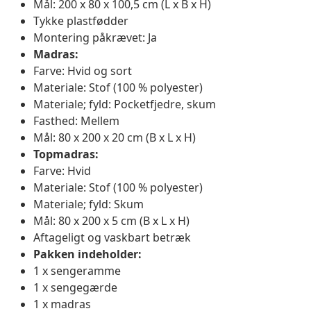
Mål: 200 x 80 x 100,5 cm (L x B x H)
Tykke plastfødder
Montering påkrævet: Ja
Madras:
Farve: Hvid og sort
Materiale: Stof (100 % polyester)
Materiale; fyld: Pocketfjedre, skum
Fasthed: Mellem
Mål: 80 x 200 x 20 cm (B x L x H)
Topmadras:
Farve: Hvid
Materiale: Stof (100 % polyester)
Materiale; fyld: Skum
Mål: 80 x 200 x 5 cm (B x L x H)
Aftageligt og vaskbart betræk
Pakken indeholder:
1 x sengeramme
1 x sengegærde
1 x madras