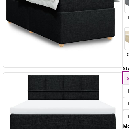
C
St
Mo