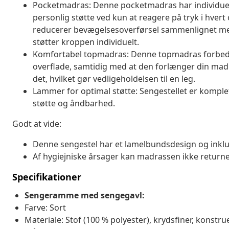
Pocketmadras: Denne pocketmadras har individuell
personlig støtte ved kun at reagere på tryk i hve
reducerer bevægelsesoverførsel sammenlignet med
støtter kroppen individuelt.
Komfortabel topmadras: Denne topmadras forbedr
overflade, samtidig med at den forlænger din madr
det, hvilket gør vedligeholdelsen til en leg.
Lammer for optimal støtte: Sengestellet er komple
støtte og åndbarhed.
Godt at vide:
Denne sengestel har et lamelbundsdesign og inklu
Af hygiejniske årsager kan madrassen ikke returner
Specifikationer
Sengeramme med sengegavl:
Farve: Sort
Materiale: Stof (100 % polyester), krydsfiner, konstru