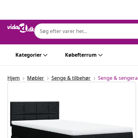
Forrige
Næste
Kategorier
Købefterrum
Hjem
Møbler
Senge & tilbehør
Senge & senge