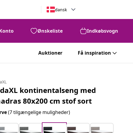
dansk
Konto
Ønskeliste
Indkøbsvogn
Auktioner
Få inspiration
daXL
idaXL kontinentalseng med
adras 80x200 cm stof sort
rve
(7 tilgængelige muligheder)