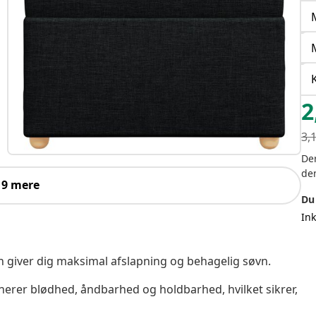
2
3,
Der
de
 9 mere
Du
In
 giver dig maksimal afslapning og behagelig søvn.
nerer blødhed, åndbarhed og holdbarhed, hvilket sikrer,