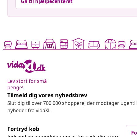
Gå til hjælpecenteret
Lev stort for små
penge!
Tilmeld dig vores nyhedsbrev
Slut dig til over 700.000 shoppere, der modtager ugentl
nyheder fra vidaXL.
Fortryd køb
Fo
Indsend en anmodning om at fortryde din ordre.