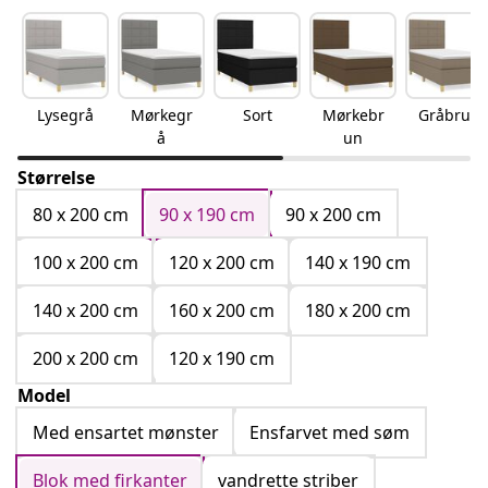
Lysegrå
Mørkegr
Sort
Mørkebr
Gråbrun
å
un
Størrelse
80 x 200 cm
90 x 190 cm
90 x 200 cm
100 x 200 cm
120 x 200 cm
140 x 190 cm
140 x 200 cm
160 x 200 cm
180 x 200 cm
200 x 200 cm
120 x 190 cm
Model
Med ensartet mønster
Ensfarvet med søm
Blok med firkanter
vandrette striber