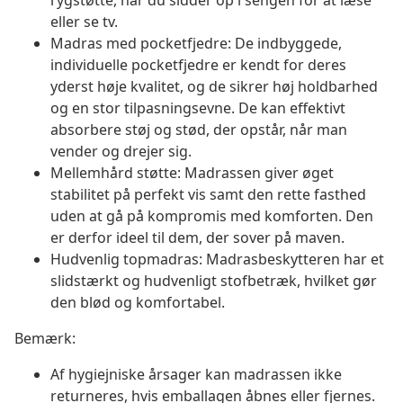
rygstøtte, når du sidder op i sengen for at læse
eller se tv.
Madras med pocketfjedre: De indbyggede,
individuelle pocketfjedre er kendt for deres
yderst høje kvalitet, og de sikrer høj holdbarhed
og en stor tilpasningsevne. De kan effektivt
absorbere støj og stød, der opstår, når man
vender og drejer sig.
Mellemhård støtte: Madrassen giver øget
stabilitet på perfekt vis samt den rette fasthed
uden at gå på kompromis med komforten. Den
er derfor ideel til dem, der sover på maven.
Hudvenlig topmadras: Madrasbeskytteren har et
slidstærkt og hudvenligt stofbetræk, hvilket gør
den blød og komfortabel.
Bemærk:
Af hygiejniske årsager kan madrassen ikke
returneres, hvis emballagen åbnes eller fjernes.