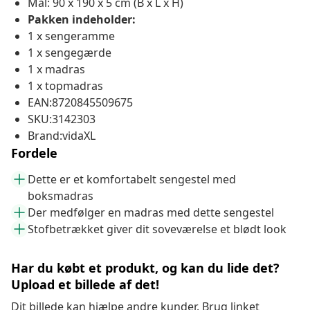
Mål: 90 x 190 x 5 cm (B x L x H)
Pakken indeholder:
1 x sengeramme
1 x sengegærde
1 x madras
1 x topmadras
EAN:8720845509675
SKU:3142303
Brand:vidaXL
Fordele
Dette er et komfortabelt sengestel med
boksmadras
Der medfølger en madras med dette sengestel
Stofbetrækket giver dit soveværelse et blødt look
Har du købt et produkt, og kan du lide det?
Upload et billede af det!
Dit billede kan hjælpe andre kunder. Brug linket