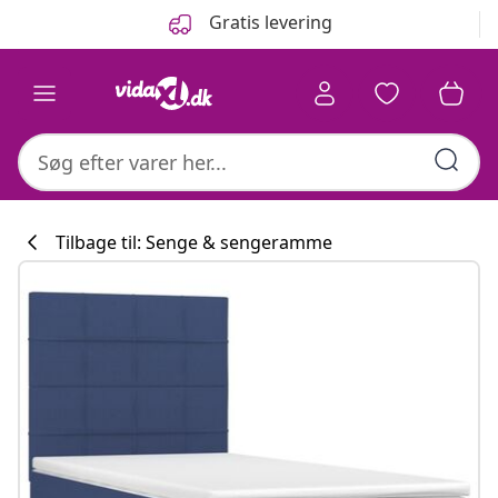
Forrige
Næste
Gratis levering
Tilbage til: Senge & sengeramme
Køkkenkollekti
#sharemevidaxl