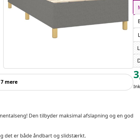
L
D
3
 7 mere
In
nentalseng! Den tilbyder maksimal afslapning og en god
 og det er både åndbart og slidstærkt.