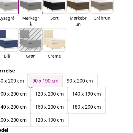
Lysegrå
Mørkegr
Sort
Mørkebr
Gråbrun
å
un
Blå
Grøn
Creme
ørrelse
80 x 200 cm
90 x 190 cm
90 x 200 cm
100 x 200 cm
120 x 200 cm
140 x 190 cm
140 x 200 cm
160 x 200 cm
180 x 200 cm
200 x 200 cm
120 x 190 cm
del