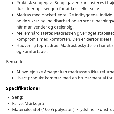
Praktisk sengegavl: Sengegavlen kan justeres i hø
du sidder op i sengen for at læse eller se tv.
Madras med pocketfjedre: De indbyggede, individuel
og de sikrer høj holdbarhed og en stor tilpasningse
når man vender og drejer sig.
Mellemhård støtte: Madrassen giver øget stabilitet
kompromis med komforten. Den er derfor ideel til
Hudvenlig topmadras: Madrasbeskytteren har et sl
og komfortabel.
Bemærk:
Af hygiejniske årsager kan madrassen ikke returner
Hvert produkt kommer med en brugermanual for
Specifikationer
Seng:
Farve: Mørkegrå
Materiale: Stof (100 % polyester), krydsfiner, konstru