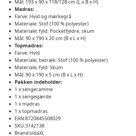
Mål: 193 x 90 x 118/128 cm (L x B x H)
Madras:
Farve: Hvid og mørkegrå
Materiale: Stof (100 % polyester)
Materiale; fyld: Pocketfjedre, skum
Mål: 90 x 190 x 20 cm (B x L x H)
Topmadras:
Farve: Hvid
Materiale; betræk: Stof (100 % polyester)
Materiale; fyld: Skum
Mål: 90 x 190 x 5 cm (B x L x H)
Pakken indeholder:
1 x sengeramme
1 x sengegærde
1 x madras
1 x topmadras
EAN:8720845508029
SKU:3142138
Brand:vidaXL