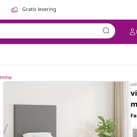
Gratis levering
ramme
vi
v
m
Fa