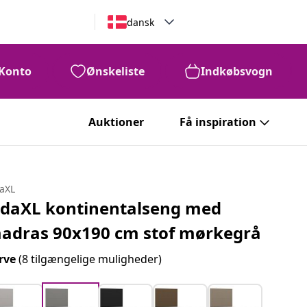
dansk
Konto
Ønskeliste
Indkøbsvogn
Auktioner
Få inspiration
daXL
idaXL kontinentalseng med
adras 90x190 cm stof mørkegrå
rve
(8 tilgængelige muligheder)