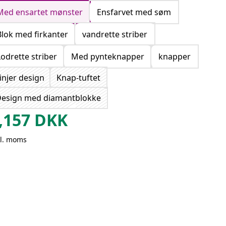
Med ensartet mønster
Ensfarvet med søm
Blok med firkanter
vandrette striber
Lodrette striber
Med pynteknapper
knapper
injer design
Knap-tuftet
esign med diamantblokke
,157
DKK
kl. moms