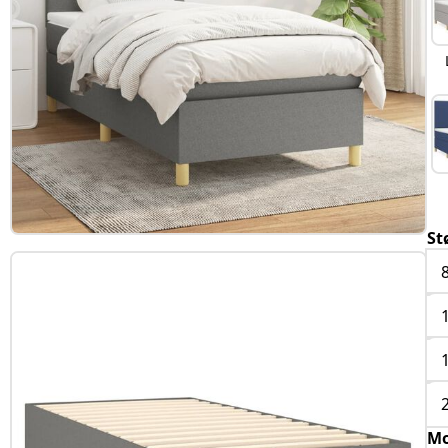
St
Mo