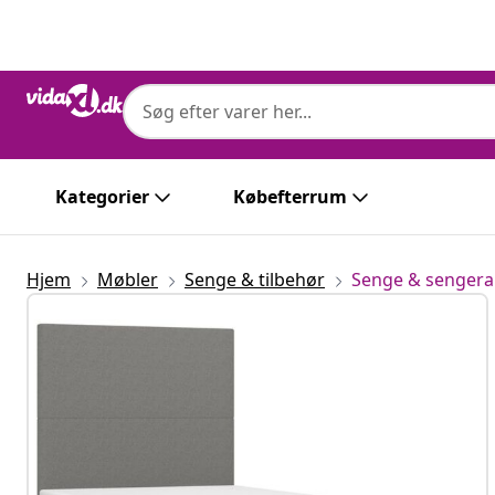
Forrige
Næste
Kategorier
Købefterrum
Hjem
Møbler
Senge & tilbehør
Senge & senge