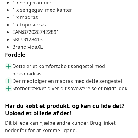
1 x sengeramme
1 x sengegavl med kanter
1 x madras
1 x topmadras
EAN:8720287422891
SKU:3128413
Brand:vidaXL
Fordele
Dette er et komfortabelt sengestel med
boksmadras
Der medfølger en madras med dette sengestel
Stofbetrækket giver dit soveværelse et blødt look
Har du købt et produkt, og kan du lide det?
Upload et billede af det!
Dit billede kan hjælpe andre kunder. Brug linket
nedenfor for at komme i gang.