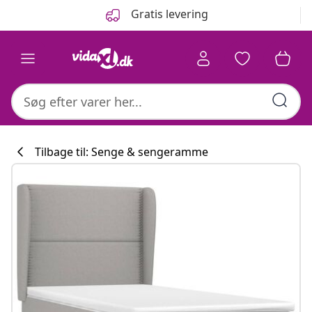
Forrige
Næste
Gratis levering
Tilbage til: Senge & sengeramme
Køkkenkollekti
#sharemevidaxl