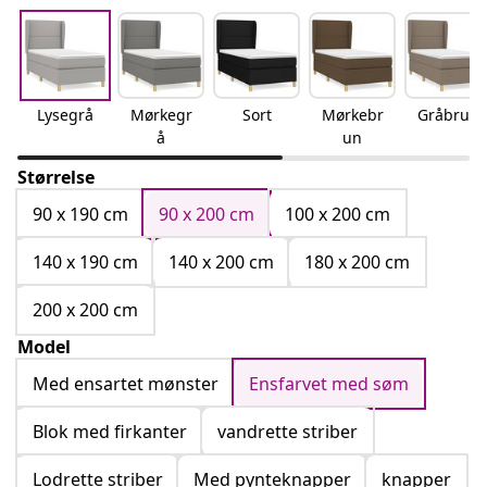
Lysegrå
Mørkegr
Sort
Mørkebr
Gråbrun
å
un
Størrelse
90 x 190 cm
90 x 200 cm
100 x 200 cm
140 x 190 cm
140 x 200 cm
180 x 200 cm
200 x 200 cm
Model
Med ensartet mønster
Ensfarvet med søm
Blok med firkanter
vandrette striber
Lodrette striber
Med pynteknapper
knapper