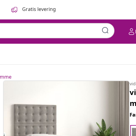
Gratis levering
ramme
vi
v
m
Fa