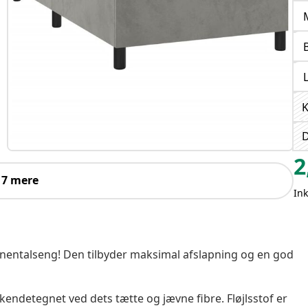
K
D
2
 7 mere
In
nentalseng! Den tilbyder maksimal afslapning og en god
er kendetegnet ved dets tætte og jævne fibre. Fløjlsstof er