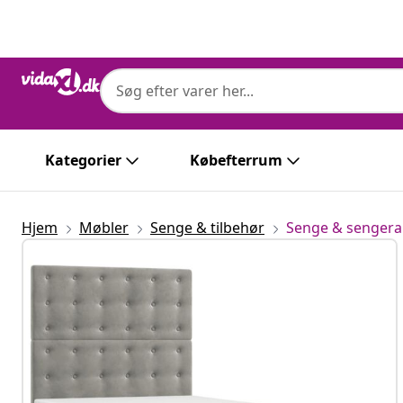
Forrige
Næste
Kategorier
Købefterrum
Hjem
Møbler
Senge & tilbehør
Senge & senge