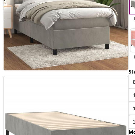
St
Mo