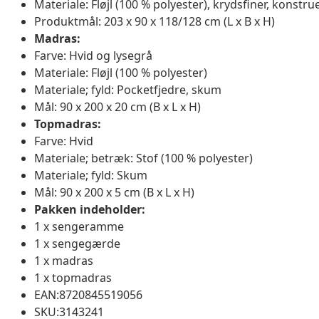
Materiale: Fløjl (100 % polyester), krydsfiner, konstru
Produktmål: 203 x 90 x 118/128 cm (L x B x H)
Madras:
Farve: Hvid og lysegrå
Materiale: Fløjl (100 % polyester)
Materiale; fyld: Pocketfjedre, skum
Mål: 90 x 200 x 20 cm (B x L x H)
Topmadras:
Farve: Hvid
Materiale; betræk: Stof (100 % polyester)
Materiale; fyld: Skum
Mål: 90 x 200 x 5 cm (B x L x H)
Pakken indeholder:
1 x sengeramme
1 x sengegærde
1 x madras
1 x topmadras
EAN:8720845519056
SKU:3143241