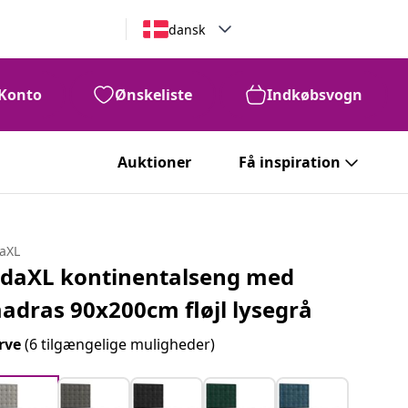
dansk
Konto
Ønskeliste
Indkøbsvogn
Auktioner
Få inspiration
daXL
idaXL kontinentalseng med
adras 90x200cm fløjl lysegrå
rve
(6 tilgængelige muligheder)