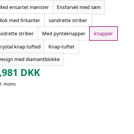
Med ensartet mønster
Ensfarvet med søm
Blok med firkanter
vandrette striber
Lodrette striber
Med pynteknapper
knapper
rystal knap tufted
Knap-tuftet
esign med diamantblokke
,981
DKK
kl. moms