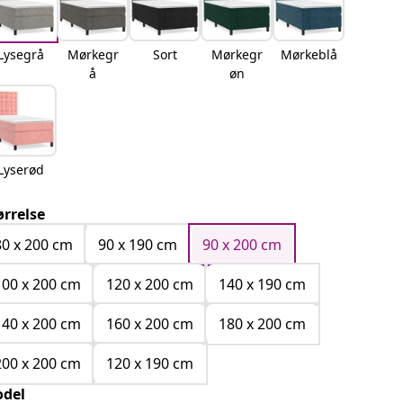
Lysegrå
Mørkegr
Sort
Mørkegr
Mørkeblå
å
øn
Lyserød
ørrelse
80 x 200 cm
90 x 190 cm
90 x 200 cm
100 x 200 cm
120 x 200 cm
140 x 190 cm
140 x 200 cm
160 x 200 cm
180 x 200 cm
200 x 200 cm
120 x 190 cm
del