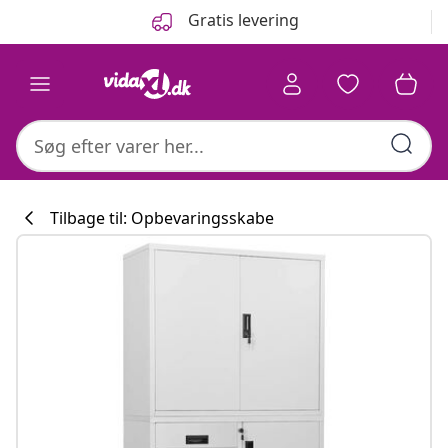
Forrige
Næste
Gratis levering
Tilbage til: Opbevaringsskabe
Køkkenkollekti
#sharemevidaxl