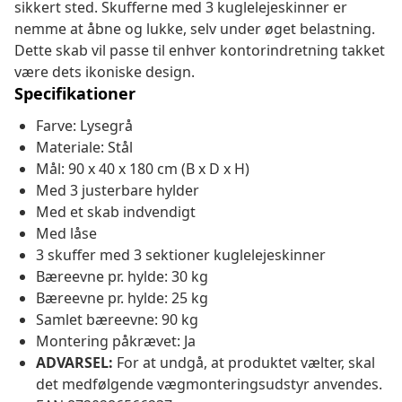
sikkert sted. Skufferne med 3 kuglelejeskinner er
nemme at åbne og lukke, selv under øget belastning.
Dette skab vil passe til enhver kontorindretning takket
være dets ikoniske design.
Specifikationer
Farve: Lysegrå
Materiale: Stål
Mål: 90 x 40 x 180 cm (B x D x H)
Med 3 justerbare hylder
Med et skab indvendigt
Med låse
3 skuffer med 3 sektioner kuglelejeskinner
Bæreevne pr. hylde: 30 kg
Bæreevne pr. hylde: 25 kg
Samlet bæreevne: 90 kg
Montering påkrævet: Ja
ADVARSEL:
For at undgå, at produktet vælter, skal
det medfølgende vægmonteringsudstyr anvendes.