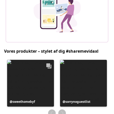
Vores produkter – stylet af dig #sharemevidaxl
Opslag
sweethomebyf
Opslag
sorrynoguestlist
offentliggjort
offentliggjort
af
af