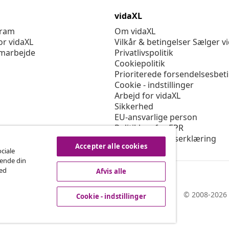
vidaXL
gram
Om vidaXL
or vidaXL
Vilkår & betingelser Sælger v
marbejde
Privatlivspolitik
Cookiepolitik
Prioriterede forsendelsesbet
Cookie - indstillinger
Arbejd for vidaXL
Sikkerhed
EU-ansvarlige person
Politikken for EPR
Tilgængelighedserklæring
Accepter alle cookies
ociale
rende din
med
Afvis alle
© 2008-2026 
Cookie - indstillinger