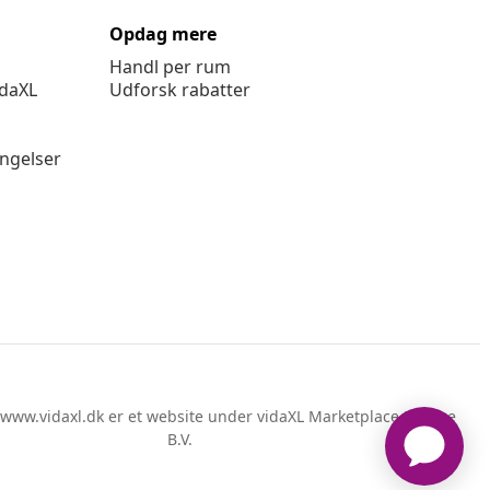
Opdag mere
Handl per rum
idaXL
Udforsk rabatter
ingelser
www.vidaxl.dk er et website under vidaXL Marketplace Europe
B.V.