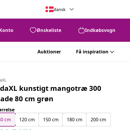
dansk
Konto
Ønskeliste
Indkøbsvogn
Auktioner
Få inspiration
daXL
idaXL kunstigt mangotræ 300
lade 80 cm grøn
ørrelse
80 cm
120 cm
150 cm
180 cm
200 cm