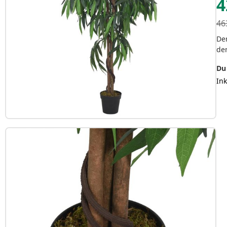
4
46
Der
de
Du
In