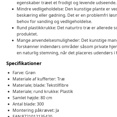
egenskaber træet et frodigt og levende udseende.
Mindre vedligeholdelse: Den kunstige plante er ved
beskæring eller gødning. Det er en problemfri l
behov for vanding og vedligeholdelse.
Rund plastikkrukke: Det naturtro træ er allerede s
produktet.
Mange anvendelsesmuligheder: Det kunstige mangot
forskønner indendørs områder såsom private hjem
en naturlig stemning, når det placeres udendørs i 
Specifikationer
Farve: Grøn
Materiale af kufferter: Træ
Materiale; blade: Tekstilfibre
Materiale; rund krukke: Plastik
Samlet højde: 80 cm
Antal blade: 300
Montering påkrævet: Ja
EAN:8721012135420