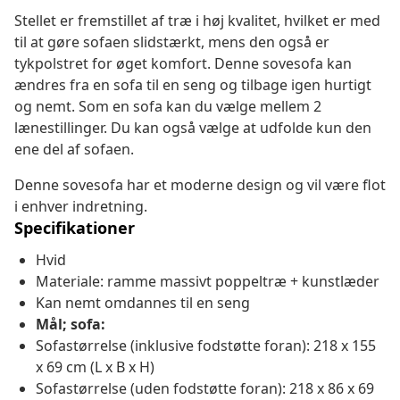
Stellet er fremstillet af træ i høj kvalitet, hvilket er med
til at gøre sofaen slidstærkt, mens den også er
tykpolstret for øget komfort. Denne sovesofa kan
ændres fra en sofa til en seng og tilbage igen hurtigt
og nemt. Som en sofa kan du vælge mellem 2
lænestillinger. Du kan også vælge at udfolde kun den
ene del af sofaen.
Denne sovesofa har et moderne design og vil være flot
i enhver indretning.
Specifikationer
Hvid
Materiale: ramme massivt poppeltræ + kunstlæder
Kan nemt omdannes til en seng
Mål; sofa:
Sofastørrelse (inklusive fodstøtte foran): 218 x 155
x 69 cm (L x B x H)
Sofastørrelse (uden fodstøtte foran): 218 x 86 x 69