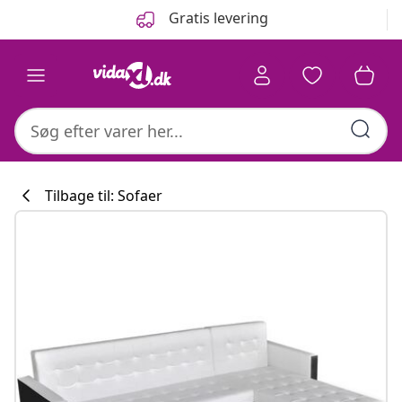
Forrige
Næste
Gratis levering
Tilbage til: Sofaer
Køkkenkollekti
#sharemevidaxl