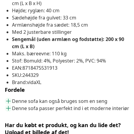
cm (L x B x H)
Højde; ryglæn: 40 cm
Sædehøjde fra gulvet: 33 cm
Armlænshøjde fra sædet: 18,5 cm
Med 2 justerbare stillinger
Sengemål (uden armlæn og fodstøtte): 200 x 90
cm (L x B)
Maks. bæreevne: 110 kg
Stof: Bomuld: 4%, Polyester: 2%, PVC: 94%
EAN:8718475531913
SKU:244329
Brand:vidaXL
Fordele
Denne sofa kan også bruges som en seng
Denne sofa passer perfekt ind i et moderne interiør
Har du købt et produkt, og kan du lide det?
Upload et billede af det!