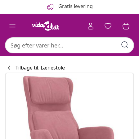
Forrige
Næste
Gratis levering
Tilbage til: Lænestole
Køkkenkollekti
#sharemevidaxl