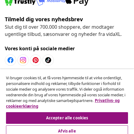
Tilmeld dig vores nyhedsbrev
Slut dig til over 700.000 shoppere, der modtager
ugentlige tilbud, sæsonvarer og nyheder fra vidaXL.
Vores konti på sociale medier
Fortryd køb
Vi bruger cookies til, at få vores hjemmeside til at virke ordentligt,
personalisere indhold og reklamer, tilbyde funktioner i forhold til
Indsend en anmodning om at fortryde din ordre.
sociale medier og analysere vores traffik. Vi deler også information
vedrørende din brug af vores hjemmeside på vores sociale medier, i
Fortryd køb
reklamer og med analytiske samarbejdspartnere.
Privatlivs- og
cookieerklæring
Accepter alle cookies
Kundeservice
Afvis alle