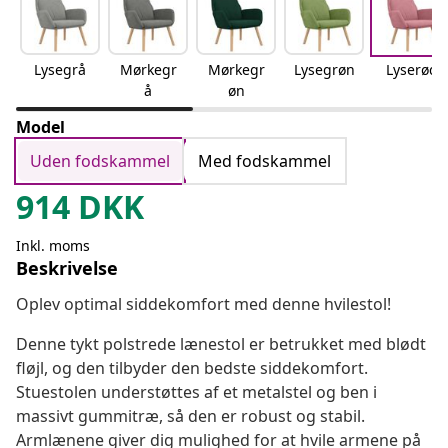
Lysegrå
Mørkegr
Mørkegr
Lysegrøn
Lyserød
å
øn
Model
Uden fodskammel
Med fodskammel
914
DKK
Inkl. moms
Beskrivelse
Oplev optimal siddekomfort med denne hvilestol!
Denne tykt polstrede lænestol er betrukket med blødt
fløjl, og den tilbyder den bedste siddekomfort.
Stuestolen understøttes af et metalstel og ben i
massivt gummitræ, så den er robust og stabil.
Armlænene giver dig mulighed for at hvile armene på