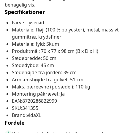
behagelig vis.
Specifikationer
Farve: Lyserød
Materiale: Fløjl (100 % polyester), metal, massivt
gummitræ, krydsfiner
Materiale; fyld: Skum
Produktmål: 70 x 77 x 98 cm (B x D x H)
Sædebredde: 50 cm
Sædedybde: 45 cm
Sædehøjde fra jorden: 39 cm
Armlænshøjde fra gulvet: 51 cm
Maks. bæreevne (pr. sæde ): 110 kg
Montering påkrævet: Ja
EAN:8720286822999
SKU:341355
Brand:vidaXL
Fordele