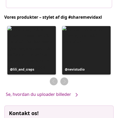
Vores produkter – stylet af dig #sharemevidaxl
Opslag
lili_and_craps
Opslag
nevistudio
offentliggjort
offentliggjort
af
af
Se, hvordan du uploader billeder
Kontakt os!