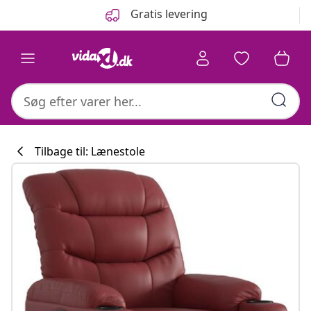
Forrige
Næste
Gratis levering
Tilbage til: Lænestole
Køkkenkollekti
#sharemevidaxl