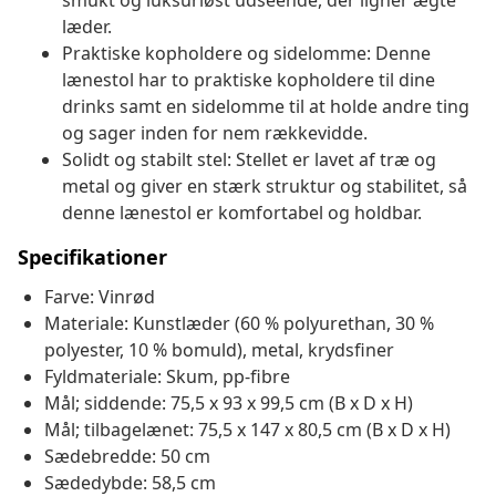
smukt og luksuriøst udseende, der ligner ægte
læder.
Praktiske kopholdere og sidelomme: Denne
lænestol har to praktiske kopholdere til dine
drinks samt en sidelomme til at holde andre ting
og sager inden for nem rækkevidde.
Solidt og stabilt stel: Stellet er lavet af træ og
metal og giver en stærk struktur og stabilitet, så
denne lænestol er komfortabel og holdbar.
Specifikationer
Farve: Vinrød
Materiale: Kunstlæder (60 % polyurethan, 30 %
polyester, 10 % bomuld), metal, krydsfiner
Fyldmateriale: Skum, pp-fibre
Mål; siddende: 75,5 x 93 x 99,5 cm (B x D x H)
Mål; tilbagelænet: 75,5 x 147 x 80,5 cm (B x D x H)
Sædebredde: 50 cm
Sædedybde: 58,5 cm