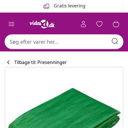
Forrige
Næste
Gratis levering
Tilbage til: Presenninger
Køkkenkollekti
#sharemevidaxl