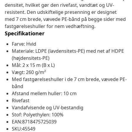
densitet, hvilket gør den rivefast, vandtæt og UV-
resistent. Den udskiftelige presenning er designet
med 7 cm brede, vævede PE-bånd på begge sider med
fastgørelseshuller for nem vedhæftning.
Specifikationer
Farve: Hvid
Materiale: LDPE (lavdensitets-PE) med net af HDPE
(højdensitets-PE)
Mål: 2 x 15 m (B x L)
Vægt: 260 g/m²
Med fastgørelseshuller i de 7 cm brede, vævede PE-
bånd
Afstand mellem huller: 10 cm
Rivefast
Vandafvisende og UV-bestandig
Stof: Polyethylen: 100%
EAN:8718475725039
SKU:45549