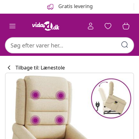
Forrige
Næste
Gratis levering
Tilbage til: Lænestole
Køkkenkollekti
#sharemevidaxl