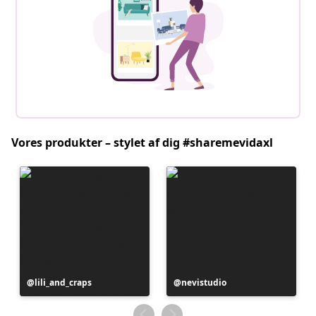
Vores produkter – stylet af dig #sharemevidaxl
Opslag
lili_and_craps
Opslag
nevistudio
offentliggjort
offentliggjort
af
af