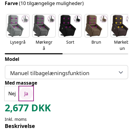
Farve
(10 tilgængelige muligheder)
Lysegrå
Mørkegr
Sort
Brun
Mørkebr
å
un
Model
Manuel tilbagelæningsfunktion
Med massage
Nej
Ja
2,677
DKK
Inkl. moms
Beskrivelse