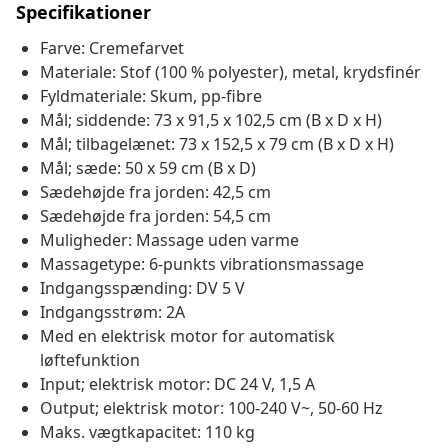
Specifikationer
Farve: Cremefarvet
Materiale: Stof (100 % polyester), metal, krydsfinér
Fyldmateriale: Skum, pp-fibre
Mål; siddende: 73 x 91,5 x 102,5 cm (B x D x H)
Mål; tilbagelænet: 73 x 152,5 x 79 cm (B x D x H)
Mål; sæde: 50 x 59 cm (B x D)
Sædehøjde fra jorden: 42,5 cm
Sædehøjde fra jorden: 54,5 cm
Muligheder: Massage uden varme
Massagetype: 6-punkts vibrationsmassage
Indgangsspænding: DV 5 V
Indgangsstrøm: 2A
Med en elektrisk motor for automatisk
løftefunktion
Input; elektrisk motor: DC 24 V, 1,5 A
Output; elektrisk motor: 100-240 V~, 50-60 Hz
Maks. vægtkapacitet: 110 kg