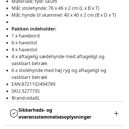
Materiale; fyld: Skum
Mål; stolehynde: 76 x 46 x 2 cm (L x B x T)
Mål; hynde til skammel: 40 x 40 x 2 cm (B x D x T)
Pakken indeholder:
1 x havebord
6 x havestol
4 x havestol
4 x aftagelig sædehynde med aftageligt og
vaskbart betræk
6 x stolehynde med høj ryg og aftageligt og
vaskbart betræk
EAN:8721102494789
SKU:3277735
Brand:vidaXL
Sikkerheds- og
overensstemmelsesoplysninger