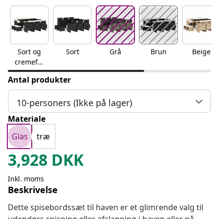
Sort og
Sort
Grå
Brun
Beige
cremefar
vet
Antal produkter
10-personers (Ikke på lager)
Materiale
Glas
træ
3,928
DKK
Inkl. moms
Beskrivelse
Dette spisebordssæt til haven er et glimrende valg til