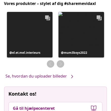
Vores produkter – stylet af dig #sharemevidaxl
Opslag
el.et.mel.interieurs
Opslag
mum3boys2022
offentliggjort
offentliggjort
af
af
Se, hvordan du uploader billeder
Kontakt os!
Gå til hjælpecenteret