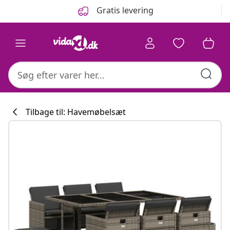
Forrige
Næste
Gratis levering
Tilbage til: Havemøbelsæt
Køkkenkollekti
#sharemevidaxl