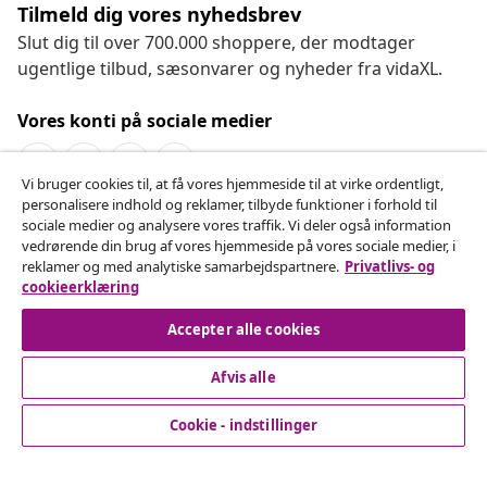
Tilmeld dig vores nyhedsbrev
Slut dig til over 700.000 shoppere, der modtager
ugentlige tilbud, sæsonvarer og nyheder fra vidaXL.
Vores konti på sociale medier
Vi bruger cookies til, at få vores hjemmeside til at virke ordentligt,
personalisere indhold og reklamer, tilbyde funktioner i forhold til
Fortryd køb
sociale medier og analysere vores traffik. Vi deler også information
vedrørende din brug af vores hjemmeside på vores sociale medier, i
Indsend en anmodning om at fortryde din ordre.
reklamer og med analytiske samarbejdspartnere.
Privatlivs- og
cookieerklæring
Fortryd køb
Accepter alle cookies
Afvis alle
Kundeservice
Cookie - indstillinger
Virksomhed