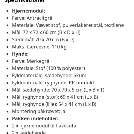
Specifikationer
Hjørnemodul:
Farve: Antracitgrå
Materiale: Vævet stof, pulverlakeret stål, textilene
Mål: 72 x 72 x 66 cm (B x D x H)
Sædemål: 70 x 70 cm (B x D)
Maks. bæreevne: 110 kg
Hynde:
Farve: Mørkegrå
Materiale: Stof (100 % polyester)
Fyldmateriale; sædehynde: Skum
Fyldmateriale; ryghynde: PP-bomuld
Mål; sædehynde: 70 x 70 x 5 cm (L x B x T)
Mål; ryghynde (stor): 69 x 41 cm (L x B)
Mål; ryghynde (lille): 54 x 41 cm (L x B)
Montering påkrævet: Ja
Pakken indeholder:
2 x hjørnemodul til havesofa
2 x sædehynde