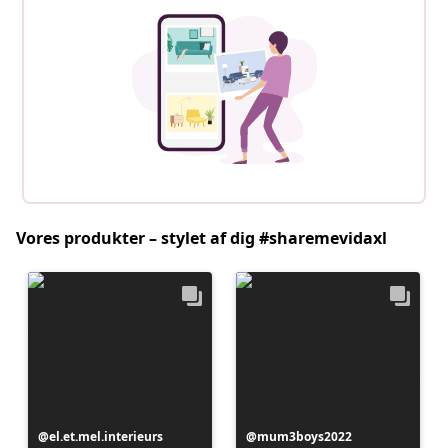
Vores produkter – stylet af dig #sharemevidaxl
Opslag
el.et.mel.interieurs
Opslag
mum3boys2022