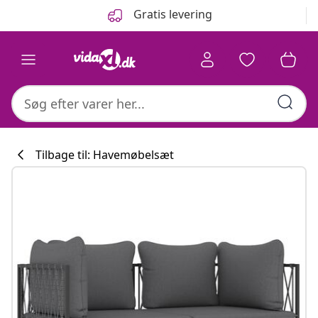
Forrige
Næste
Gratis levering
Tilbage til: Havemøbelsæt
Køkkenkollekti
#sharemevidaxl