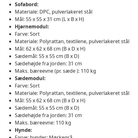
Sofabord:
Materiale: DPC, pulverlakeret stål
Mål: 55 x 55 x 31 cm (L x B x H)
Hjørnemodul:
Farve: Sort
Materiale: Polyrattan, textilene, pulverlakeret stål
Mål: 62 x 62 x 68 cm (B x D x H)
Sædemål: 55 x 55 cm (B x D)
Sædehøjde fra jorden: 31 cm
Maks. bæreevne (pr. sæde ): 110 kg
Sædemodul:
Farve: Sort
Materiale: Polyrattan, textilene, pulverlakeret stål
Mål: 55 x 62 x 68 cm (B x D x H)
Sædemål: 55 x 55 cm (B x D)
Sædehøjde fra jorden: 31 cm
Maks. bæreevne: 110 kg
Hynde:
Farve; hynder: Mørkegrå