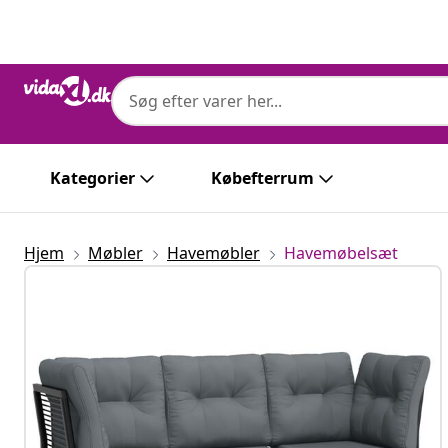
Forrige
Næste
Kategorier
Købefterrum
Hjem
Møbler
Havemøbler
Havemøbelsæt