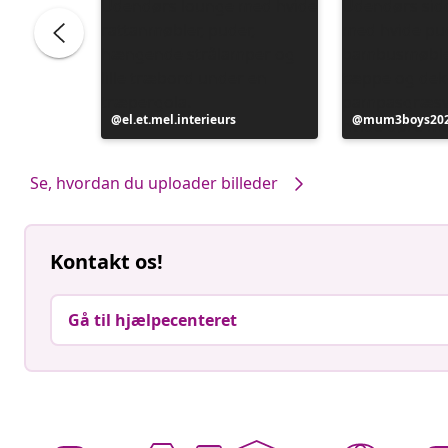
Opslag
el.et.mel.interieurs
Opslag
mum3boys20
offentliggjort
offentliggjort
af
af
Se, hvordan du uploader billeder
Kontakt os!
Gå til hjælpecenteret