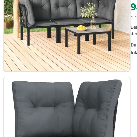
9
1,
Der
de
Du
In