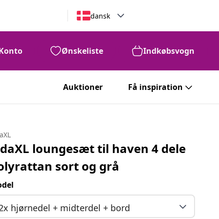
dansk
Konto
Ønskeliste
Indkøbsvogn
Auktioner
Få inspiration
daXL
idaXL loungesæt til haven 4 dele
olyrattan sort og grå
del
2x hjørnedel + midterdel + bord