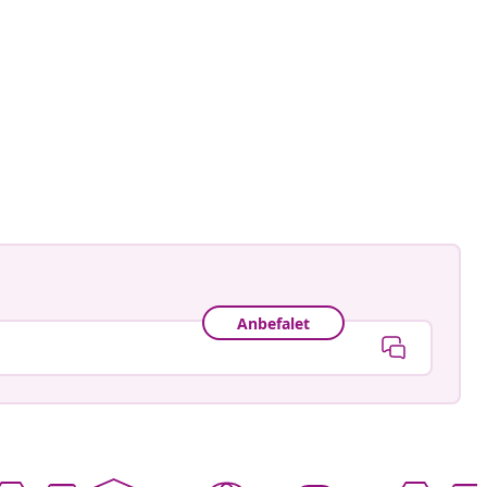
astradgard
ggjort
Anbefalet