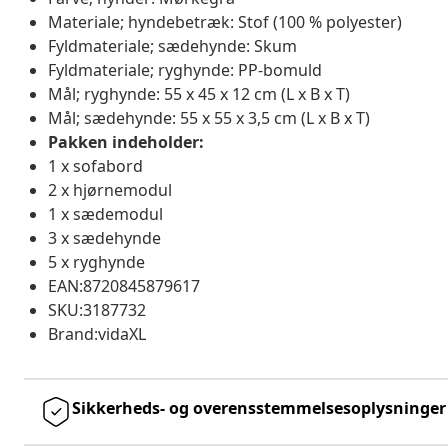
Materiale; hyndebetræk: Stof (100 % polyester)
Fyldmateriale; sædehynde: Skum
Fyldmateriale; ryghynde: PP-bomuld
Mål; ryghynde: 55 x 45 x 12 cm (L x B x T)
Mål; sædehynde: 55 x 55 x 3,5 cm (L x B x T)
Pakken indeholder:
1 x sofabord
2 x hjørnemodul
1 x sædemodul
3 x sædehynde
5 x ryghynde
EAN:8720845879617
SKU:3187732
Brand:vidaXL
Sikkerheds- og overensstemmelsesoplysninger