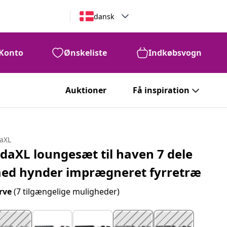
dansk
Konto
Ønskeliste
Indkøbsvogn
Auktioner
Få inspiration
daXL
idaXL loungesæt til haven 7 dele
ed hynder imprægneret fyrretræ
rve
(7 tilgængelige muligheder)