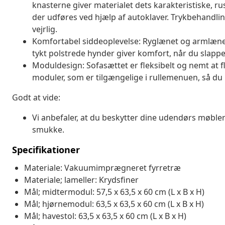
knasterne giver materialet dets karakteristiske, 
der udføres ved hjælp af autoklaver. Trykbehandl
vejrlig.
Komfortabel siddeoplevelse: Ryglænet og armlæne
tykt polstrede hynder giver komfort, når du slappe
Moduldesign: Sofasættet er fleksibelt og nemt at 
moduler, som er tilgængelige i rullemenuen, så du 
Godt at vide:
Vi anbefaler, at du beskytter dine udendørs møbler
smukke.
Specifikationer
Materiale: Vakuumimprægneret fyrretræ
Materiale; lameller: Krydsfiner
Mål; midtermodul: 57,5 x 63,5 x 60 cm (L x B x H)
Mål; hjørnemodul: 63,5 x 63,5 x 60 cm (L x B x H)
Mål; havestol: 63,5 x 63,5 x 60 cm (L x B x H)