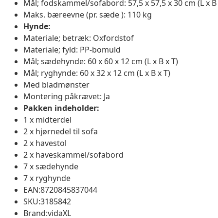
Mål; fodskammel/sofabord: 57,5 x 57,5 x 30 cm (L x B 
Maks. bæreevne (pr. sæde ): 110 kg
Hynde:
Materiale; betræk: Oxfordstof
Materiale; fyld: PP-bomuld
Mål; sædehynde: 60 x 60 x 12 cm (L x B x T)
Mål; ryghynde: 60 x 32 x 12 cm (L x B x T)
Med bladmønster
Montering påkrævet: Ja
Pakken indeholder:
1 x midterdel
2 x hjørnedel til sofa
2 x havestol
2 x haveskammel/sofabord
7 x sædehynde
7 x ryghynde
EAN:8720845837044
SKU:3185842
Brand:vidaXL