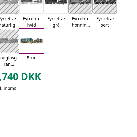
Fyrretræ
Fyrretræ
Fyrretræ
Fyrretræ
Fyrretræ
naturlig
hvid
grå
honning
sort
brun
ouglasg
Brun
ran
naturlig
,740
DKK
kl. moms