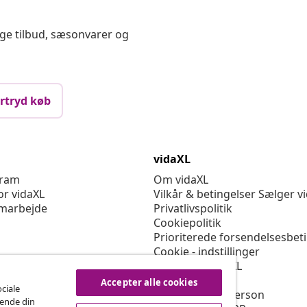
ige tilbud, sæsonvarer og
rtryd køb
vidaXL
gram
Om vidaXL
or vidaXL
Vilkår & betingelser Sælger v
marbejde
Privatlivspolitik
Cookiepolitik
Prioriterede forsendelsesbet
Cookie - indstillinger
Arbejd for vidaXL
Sikkerhed
Accepter alle cookies
ociale
EU-ansvarlige person
rende din