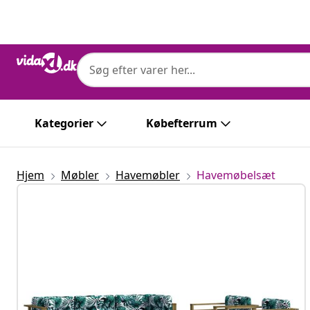
Forrige
Næste
Kategorier
Købefterrum
Hjem
Møbler
Havemøbler
Havemøbelsæt