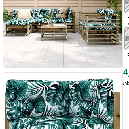
D
4
In