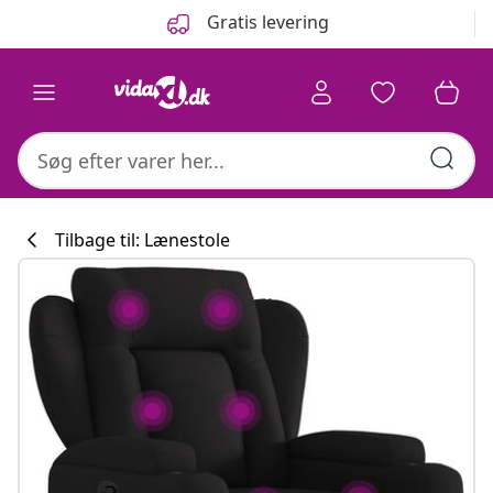
Forrige
Næste
Gratis levering
Tilbage til: Lænestole
Køkkenkollekti
#sharemevidaxl