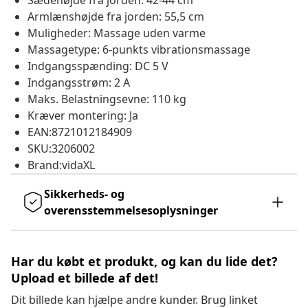
Sædehøjde fra jorden: 42-44 cm
Armlænshøjde fra jorden: 55,5 cm
Muligheder: Massage uden varme
Massagetype: 6-punkts vibrationsmassage
Indgangsspænding: DC 5 V
Indgangsstrøm: 2 A
Maks. Belastningsevne: 110 kg
Kræver montering: Ja
EAN:8721012184909
SKU:3206002
Brand:vidaXL
Sikkerheds- og
overensstemmelsesoplysninger
Har du købt et produkt, og kan du lide det?
Upload et billede af det!
Dit billede kan hjælpe andre kunder. Brug linket