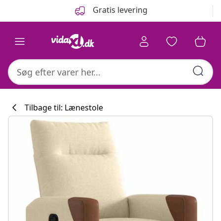
Forrige
Næste
Gratis levering
Tilbage til: Lænestole
Køkkenkollekti
#sharemevidaxl