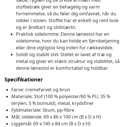
sæde, ryglæn og de brede armlæn med
stofbetræk giver en behagelig og varm
fornemmelse, så du føler dig omfavnet, når du
sidder i stolen. Stoffet har et enkelt og rent look
og er åndbart og slidstærkt.
Praktisk sidelomme: Denne lænestol har en
sidelomme, hvor du kan holde en fjernbetjening
eller dine vigtigste ting inden for rækkevidde.
Solidt og stabilt stel: Stellet er lavet af træ og
metal og giver en stærk struktur og stabilitet, så
denne lænestol er komfortabel og holdbar.
Specifikationer
Farve: cremefarvet og brun
Materiale: Stof (100 % polyester/60 % PU, 35 %
terylen, 5 % bomuld), metal, krydsfiner
Fyldmateriale: Skum, pp-fibre
Mål; siddende: 69 x 86 x 100 cm (B x D x H)
Liggemål: 69 x 145 x 84 cm (B x D x H)