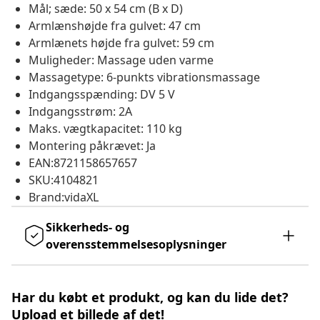
Mål; sæde: 50 x 54 cm (B x D)
Armlænshøjde fra gulvet: 47 cm
Armlænets højde fra gulvet: 59 cm
Muligheder: Massage uden varme
Massagetype: 6-punkts vibrationsmassage
Indgangsspænding: DV 5 V
Indgangsstrøm: 2A
Maks. vægtkapacitet: 110 kg
Montering påkrævet: Ja
EAN:8721158657657
SKU:4104821
Brand:vidaXL
Sikkerheds- og
overensstemmelsesoplysninger
Har du købt et produkt, og kan du lide det?
Upload et billede af det!