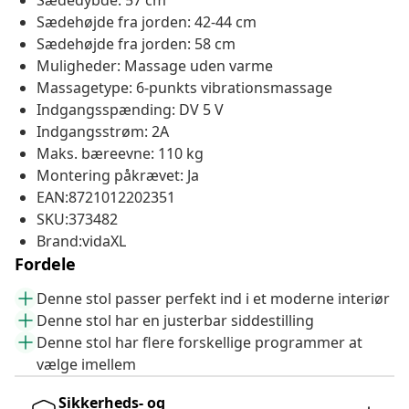
Sædedybde: 57 cm
Sædehøjde fra jorden: 42-44 cm
Sædehøjde fra jorden: 58 cm
Muligheder: Massage uden varme
Massagetype: 6-punkts vibrationsmassage
Indgangsspænding: DV 5 V
Indgangsstrøm: 2A
Maks. bæreevne: 110 kg
Montering påkrævet: Ja
EAN:8721012202351
SKU:373482
Brand:vidaXL
Fordele
Denne stol passer perfekt ind i et moderne interiør
Denne stol har en justerbar siddestilling
Denne stol har flere forskellige programmer at
vælge imellem
Sikkerheds- og