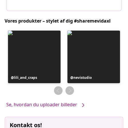
Vores produkter – stylet af dig #sharemevidaxl
Opslag
lili_and_craps
Opslag
nevistudio
offentliggjort
offentliggjort
af
af
Se, hvordan du uploader billeder
Kontakt os!