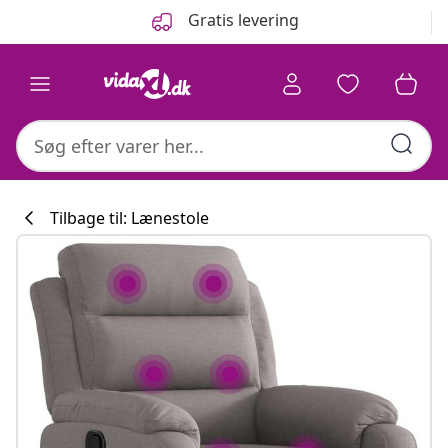
Forrige
Næste
Gratis levering
Tilbage til: Lænestole
Køkkenkollekti
#sharemevidaxl