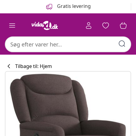
Forrige
Næste
Gratis levering
Tilbage til: Hjem
Køkkenkollekti
#sharemevidaxl