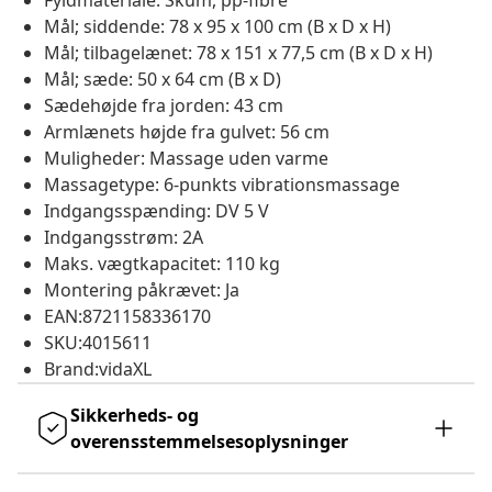
Fyldmateriale: Skum, pp-fibre
Mål; siddende: 78 x 95 x 100 cm (B x D x H)
Mål; tilbagelænet: 78 x 151 x 77,5 cm (B x D x H)
Mål; sæde: 50 x 64 cm (B x D)
Sædehøjde fra jorden: 43 cm
Armlænets højde fra gulvet: 56 cm
Muligheder: Massage uden varme
Massagetype: 6-punkts vibrationsmassage
Indgangsspænding: DV 5 V
Indgangsstrøm: 2A
Maks. vægtkapacitet: 110 kg
Montering påkrævet: Ja
EAN:8721158336170
SKU:4015611
Brand:vidaXL
Sikkerheds- og
overensstemmelsesoplysninger