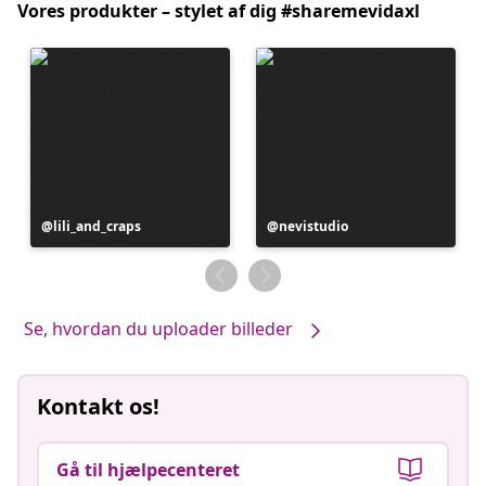
Vores produkter – stylet af dig #sharemevidaxl
Opslag
lili_and_craps
Opslag
nevistudio
offentliggjort
offentliggjort
af
af
Se, hvordan du uploader billeder
Kontakt os!
Gå til hjælpecenteret