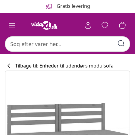
Forrige
Næste
Gratis levering
Tilbage til: Enheder til udendørs modulsofa
Køkkenkollekti
#sharemevidaxl