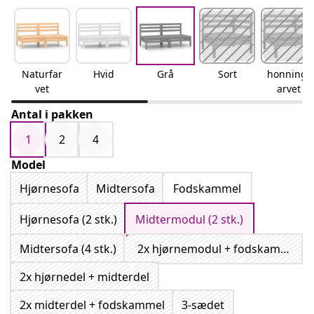
Naturfar
Hvid
Grå
Sort
honningf
vet
arvet
Antal i pakken
1
2
4
Model
Hjørnesofa
Midtersofa
Fodskammel
Hjørnesofa (2 stk.)
Midtermodul (2 stk.)
Midtersofa (4 stk.)
2x hjørnemodul + fodskammel
2x hjørnedel + midterdel
2x midterdel + fodskammel
3-sædet