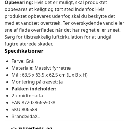
Opbevaring:
Hvis det er muligt, skal produktet
opbevares et køligt og tørt sted indenfor. Hvis
produktet opbevares udenfor, skal du beskytte det
med et vandtæt overtræk. Tør overskydende vand eller
sne af flade overflader, når det har regnet eller sneet.
Sørg for tilstrækkelig luftcirkulation for at undgå
fugtrelaterede skader.
Specifikationer
Farve: Grå
Materiale: Massivt fyrretræ
Mål: 63,5 x 63,5 x 62,5 cm (L x B x H)
Montering påkrævet: Ja
Pakken indeholder:
2 x midtersofa
EAN:8720286659038
SKU:806589
Brand:vidaXL
Sikkerheds- og