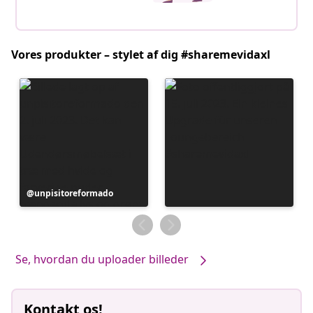
Vores produkter – stylet af dig #sharemevidaxl
Opslag
unpisitoreformado
offentliggjort
af
Se, hvordan du uploader billeder
Kontakt os!