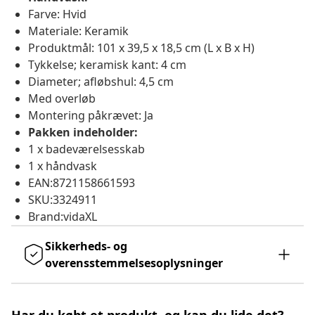
Farve: Hvid
Materiale: Keramik
Produktmål: 101 x 39,5 x 18,5 cm (L x B x H)
Tykkelse; keramisk kant: 4 cm
Diameter; afløbshul: 4,5 cm
Med overløb
Montering påkrævet: Ja
Pakken indeholder:
1 x badeværelsesskab
1 x håndvask
EAN:8721158661593
SKU:3324911
Brand:vidaXL
Sikkerheds- og
overensstemmelsesoplysninger