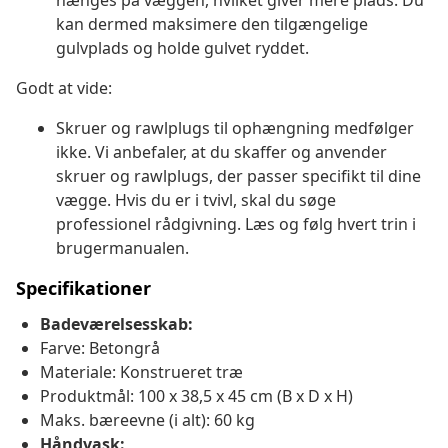
hænges på væggen, hvilket giver mere plads. Du
kan dermed maksimere den tilgængelige
gulvplads og holde gulvet ryddet.
Godt at vide:
Skruer og rawlplugs til ophængning medfølger
ikke. Vi anbefaler, at du skaffer og anvender
skruer og rawlplugs, der passer specifikt til dine
vægge. Hvis du er i tvivl, skal du søge
professionel rådgivning. Læs og følg hvert trin i
brugermanualen.
Specifikationer
Badeværelsesskab:
Farve: Betongrå
Materiale: Konstrueret træ
Produktmål: 100 x 38,5 x 45 cm (B x D x H)
Maks. bæreevne (i alt): 60 kg
Håndvask: