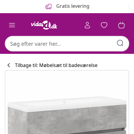
Forrige
Næste
Gratis levering
Tilbage til: Møbelsæt til badeværelse
Køkkenkollekti
#sharemevidaxl