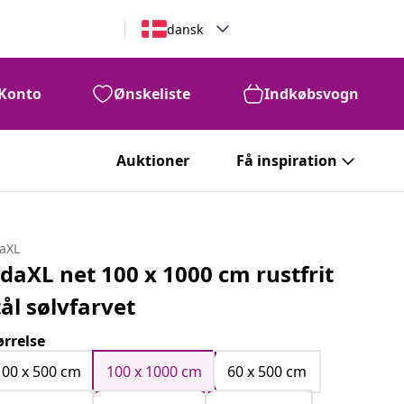
dansk
Konto
Ønskeliste
Indkøbsvogn
Auktioner
Få inspiration
daXL
idaXL net 100 x 1000 cm rustfrit
tål sølvfarvet
ørrelse
100 x 500 cm
100 x 1000 cm
60 x 500 cm