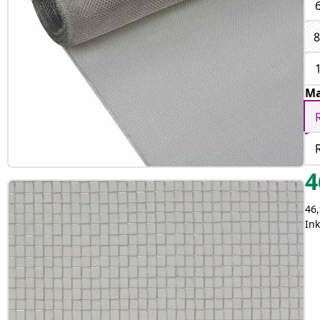
8
Ma
4
46
In