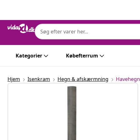
Forrige
Næste
Kategorier
Købefterrum
Hjem
Isenkram
Hegn & afskærmning
Havehegn