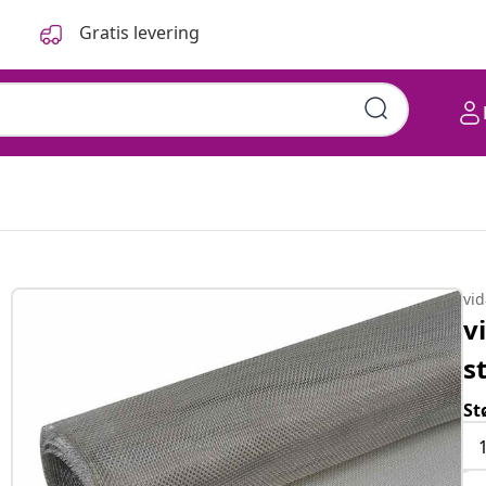
Gratis levering
vi
v
s
St