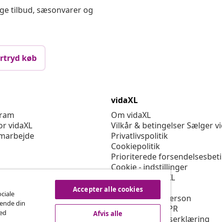
ige tilbud, sæsonvarer og
rtryd køb
vidaXL
gram
Om vidaXL
or vidaXL
Vilkår & betingelser Sælger v
marbejde
Privatlivspolitik
Cookiepolitik
Prioriterede forsendelsesbet
Cookie - indstillinger
Arbejd for vidaXL
Sikkerhed
Accepter alle cookies
ociale
EU-ansvarlige person
rende din
Politikken for EPR
med
Afvis alle
Tilgængelighedserklæring