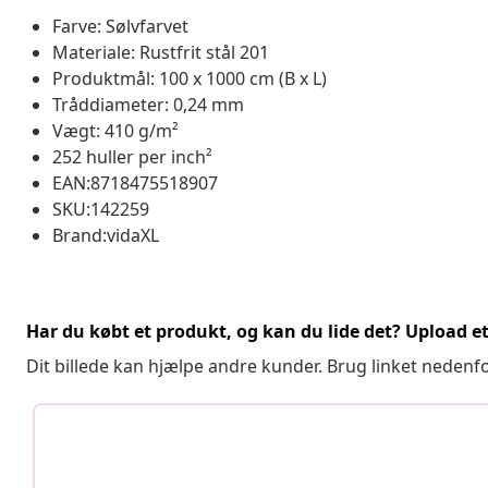
Farve: Sølvfarvet
Materiale: Rustfrit stål 201
Produktmål: 100 x 1000 cm (B x L)
Tråddiameter: 0,24 mm
Vægt: 410 g/m²
252 huller per inch²
EAN:8718475518907
SKU:142259
Brand:vidaXL
Har du købt et produkt, og kan du lide det? Upload et 
Dit billede kan hjælpe andre kunder. Brug linket nedenf