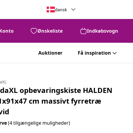
dansk
Konto
Ønskeliste
Indkøbsvogn
Auktioner
Få inspiration
daXL
idaXL opbevaringskiste HALDEN
1x91x47 cm massivt fyrretræ
vid
rve
(4 tilgængelige muligheder)