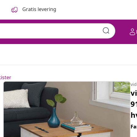
Gratis levering
ister
vi
v
9
h
Fa