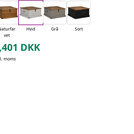
Naturfar
Hvid
Grå
Sort
vet
,401
DKK
kl. moms