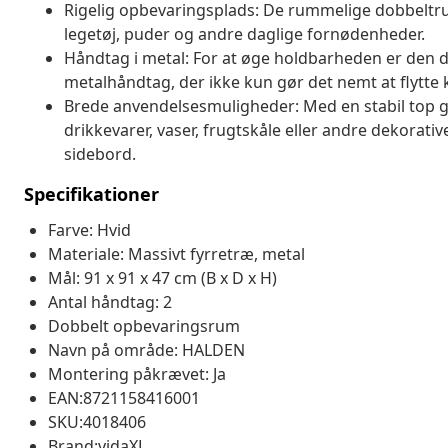
Rigelig opbevaringsplads: De rummelige dobbeltrum
legetøj, puder og andre daglige fornødenheder.
Håndtag i metal: For at øge holdbarheden er den 
metalhåndtag, der ikke kun gør det nemt at flytte
Brede anvendelsesmuligheder: Med en stabil top gi
drikkevarer, vaser, frugtskåle eller andre dekorat
sidebord.
Specifikationer
Farve: Hvid
Materiale: Massivt fyrretræ, metal
Mål: 91 x 91 x 47 cm (B x D x H)
Antal håndtag: 2
Dobbelt opbevaringsrum
Navn på område: HALDEN
Montering påkrævet: Ja
EAN:8721158416001
SKU:4018406
Brand:vidaXL