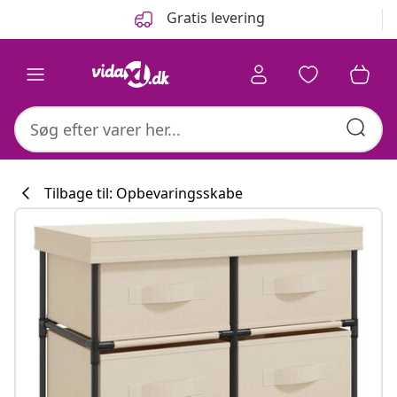
Forrige
Næste
Gratis levering
Tilbage til: Opbevaringsskabe
Køkkenkollekti
#sharemevidaxl