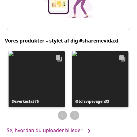
Vores produkter – stylet af dig #sharemevidaxl
Opslag
sverkesta376
Opslag
tofsvipevagen33
offentliggjort
offentliggjort
af
af
Se, hvordan du uploader billeder