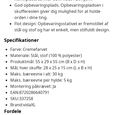
God opbevaringsplads: Opbevaringspladsen i
skuffereolen giver dig mulighed for at holde
orden i dine ting.
Flot design: Opbevaringsstativet er fremstillet af
stål og stof og har et enkelt, men stilfuldt design.
Specifikationer
Farve: Cremefarvet
Materiale: Stål, stof (100 % polyester)
Produktmål: 55 x 29 x 55 cm (B x D x H)
Mål; hver skuffe: 28 x 25 x 15 cm (L x B x H)
Maks. bæreevne i alt: 30 kg
Maks. bæreevne per hylde: 5 kg
Montering påkrævet: Ja
EAN:8720286640791
SKU:337258
Brand:vidaXL
Fordele