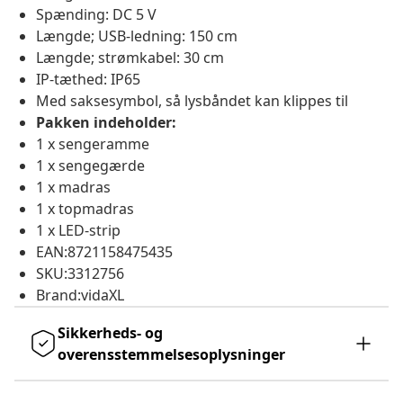
Spænding: DC 5 V
Længde; USB-ledning: 150 cm
Længde; strømkabel: 30 cm
IP-tæthed: IP65
Med saksesymbol, så lysbåndet kan klippes til
Pakken indeholder:
1 x sengeramme
1 x sengegærde
1 x madras
1 x topmadras
1 x LED-strip
EAN:8721158475435
SKU:3312756
Brand:vidaXL
Sikkerheds- og
overensstemmelsesoplysninger