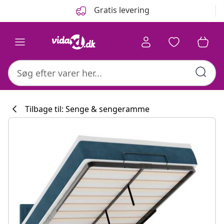
Forrige
Næste
Gratis levering
Tilbage til: Senge & sengeramme
Køkkenkollekti
#sharemevidaxl