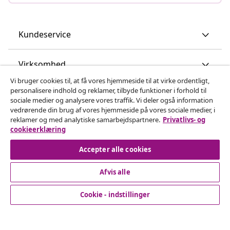
Kundeservice
Virksomhed
Vi bruger cookies til, at få vores hjemmeside til at virke ordentligt,
personalisere indhold og reklamer, tilbyde funktioner i forhold til
vidaXL
sociale medier og analysere vores traffik. Vi deler også information
vedrørende din brug af vores hjemmeside på vores sociale medier, i
reklamer og med analytiske samarbejdspartnere.
Privatlivs- og
Opdag mere
cookieerklæring
Accepter alle cookies
Afvis alle
Cookie - indstillinger
© 2008-2026 www.vidaxl.dk er et website under vidaXL
Marketplace Europe B.V.