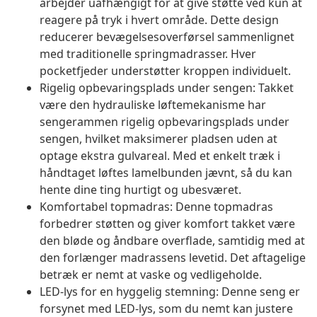
arbejder uafhængigt for at give støtte ved kun at
reagere på tryk i hvert område. Dette design
reducerer bevægelsesoverførsel sammenlignet
med traditionelle springmadrasser. Hver
pocketfjeder understøtter kroppen individuelt.
Rigelig opbevaringsplads under sengen: Takket
være den hydrauliske løftemekanisme har
sengerammen rigelig opbevaringsplads under
sengen, hvilket maksimerer pladsen uden at
optage ekstra gulvareal. Med et enkelt træk i
håndtaget løftes lamelbunden jævnt, så du kan
hente dine ting hurtigt og ubesværet.
Komfortabel topmadras: Denne topmadras
forbedrer støtten og giver komfort takket være
den bløde og åndbare overflade, samtidig med at
den forlænger madrassens levetid. Det aftagelige
betræk er nemt at vaske og vedligeholde.
LED-lys for en hyggelig stemning: Denne seng er
forsynet med LED-lys, som du nemt kan justere