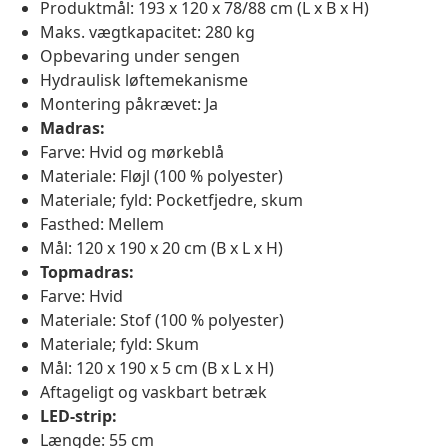
Produktmål: 193 x 120 x 78/88 cm (L x B x H)
Maks. vægtkapacitet: 280 kg
Opbevaring under sengen
Hydraulisk løftemekanisme
Montering påkrævet: Ja
Madras:
Farve: Hvid og mørkeblå
Materiale: Fløjl (100 % polyester)
Materiale; fyld: Pocketfjedre, skum
Fasthed: Mellem
Mål: 120 x 190 x 20 cm (B x L x H)
Topmadras:
Farve: Hvid
Materiale: Stof (100 % polyester)
Materiale; fyld: Skum
Mål: 120 x 190 x 5 cm (B x L x H)
Aftageligt og vaskbart betræk
LED-strip:
Længde: 55 cm