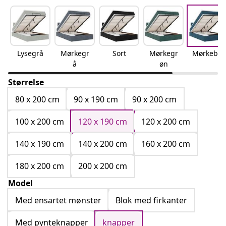
Lysegrå
Mørkegr
Sort
Mørkegr
Mørkeblå
å
øn
Størrelse
80 x 200 cm
90 x 190 cm
90 x 200 cm
100 x 200 cm
120 x 190 cm
120 x 200 cm
140 x 190 cm
140 x 200 cm
160 x 200 cm
180 x 200 cm
200 x 200 cm
Model
Med ensartet mønster
Blok med firkanter
Med pynteknapper
knapper