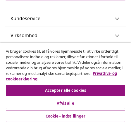
Kundeservice
Virksomhed
Vi bruger cookies til, at få vores hjemmeside til at virke ordentligt,
vidaXL
personalisere indhold og reklamer, tilbyde funktioner i forhold til
sociale medier og analysere vores traffik. Vi deler også information
vedrørende din brug af vores hjemmeside på vores sociale medier, i
Opdag mere
reklamer og med analytiske samarbejdspartnere.
Privatlivs- og
cookieerklæring
Accepter alle cookies
Afvis alle
© 2008-2026 www.vidaxl.dk er et website under vidaXL
Cookie - indstillinger
Marketplace Europe B.V.