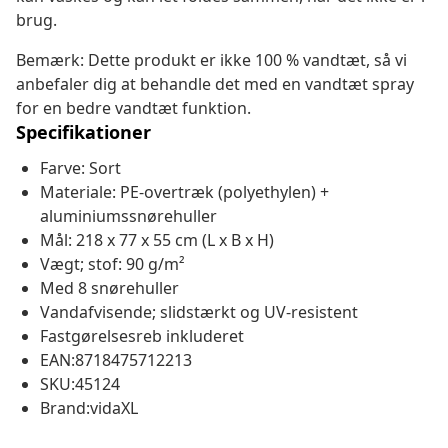
brug.
Bemærk: Dette produkt er ikke 100 % vandtæt, så vi
anbefaler dig at behandle det med en vandtæt spray
for en bedre vandtæt funktion.
Specifikationer
Farve: Sort
Materiale: PE-overtræk (polyethylen) +
aluminiumssnørehuller
Mål: 218 x 77 x 55 cm (L x B x H)
Vægt; stof: 90 g/m²
Med 8 snørehuller
Vandafvisende; slidstærkt og UV-resistent
Fastgørelsesreb inkluderet
EAN:8718475712213
SKU:45124
Brand:vidaXL