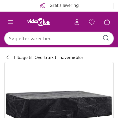
Forrige
Næste
Gratis levering
Tilbage til: Overtræk til havemøbler
Køkkenkollekti
#sharemevidaxl