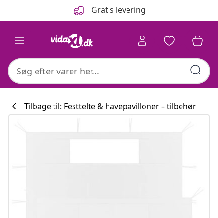
Forrige
Næste
Gratis levering
Tilbage til: Festtelte & havepavilloner – tilbehør
Køkkenkollekti
#sharemevidaxl