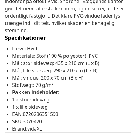
indenfor på effektiv vis. Snorene i væggenes kanter
gør det nemt at installere dem, og de sikrer, at de er
ordentligt fastgjort. Det klare PVC-vindue lader lys
trænge ind i dit telt, hvilket skaber en behagelig
stemning.
Specifikationer
Farve: Hvid
Materiale: Stof (100 % polyester), PVC
Mål; stor sidevæg: 435 x 210 cm (L x B)
Mål; lille sidevæg: 290 x 210 cm (L x B)
Mål; vindue: 200 x 70 cm (B x H)
Stofvægt: 70 g/m²
Pakken indeholder:
1 x stor sidevæg
1 x lille sidevæg
EAN:8720286351598
SKU:3070420
Brand:vidaXL