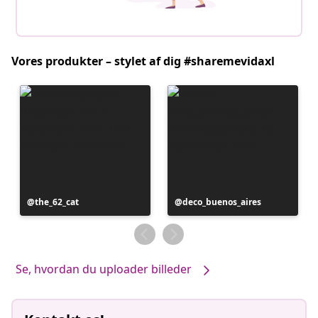
Vores produkter – stylet af dig #sharemevidaxl
Opslag
the_62_cat
Opslag
deco_buenos_aires
offentliggjort
offentliggjort
af
af
Se, hvordan du uploader billeder