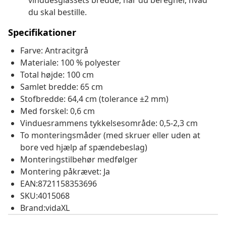
vinduesglassets bredde, når du beregner, hvad
du skal bestille.
Specifikationer
Farve: Antracitgrå
Materiale: 100 % polyester
Total højde: 100 cm
Samlet bredde: 65 cm
Stofbredde: 64,4 cm (tolerance ±2 mm)
Med forskel: 0,6 cm
Vinduesrammens tykkelsesområde: 0,5-2,3 cm
To monteringsmåder (med skruer eller uden at
bore ved hjælp af spændebeslag)
Monteringstilbehør medfølger
Montering påkrævet: Ja
EAN:8721158353696
SKU:4015068
Brand:vidaXL