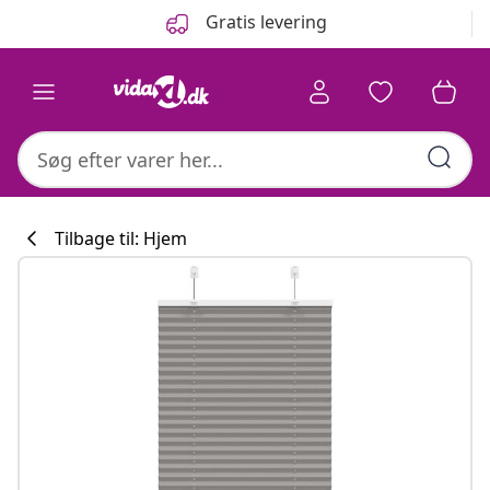
Forrige
Næste
Gratis levering
Tilbage til: Hjem
Køkkenkollekti
#sharemevidaxl