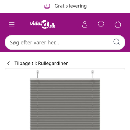
Forrige
Næste
Gratis levering
Tilbage til: Rullegardiner
Køkkenkollekti
#sharemevidaxl