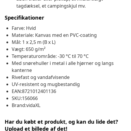
tagdæksel, et campingskjul mv.
Specifikationer
Farve: Hvid
Materiale: Kanvas med en PVC-coating
Mål: 1 x 2,5 m (B x L)
Vægt: 650 g/m²
Temperaturområde: -30 °C til 70 °C
Med snørehuller i metal i alle hjørner og langs
kanterne
Rivefast og vandafvisende
UV-resistent og mugbestandig
EAN:8721012401136
SKU:156066
Brand:vidaXL
Har du købt et produkt, og kan du lide det?
Upload et billede af det!