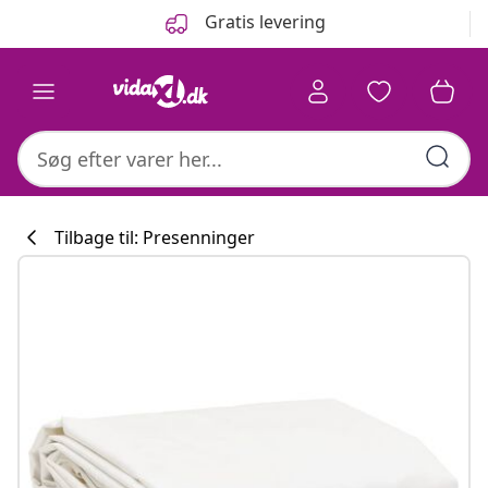
Forrige
Næste
Gratis levering
Tilbage til: Presenninger
Køkkenkollekti
#sharemevidaxl