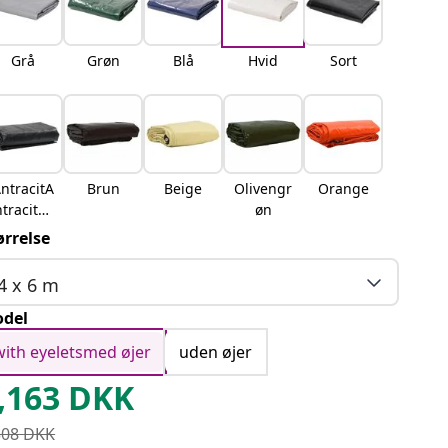
Grå
Grøn
Blå
Hvid
Sort
ntracitA
Brun
Beige
Olivengr
Orange
ntracitgr
øn
å
ørrelse
4 x 6 m
del
with eyeletsmed øjer
uden øjer
,163
DKK
308
DKK