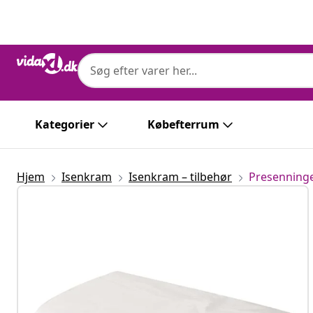
Forrige
Næste
Kategorier
Købefterrum
Hjem
Isenkram
Isenkram – tilbehør
Presenning