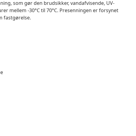
gning, som gør den brudsikker, vandafvisende, UV-
er mellem -30°C til 70°C. Presenningen er forsynet
m fastgørelse.
ne