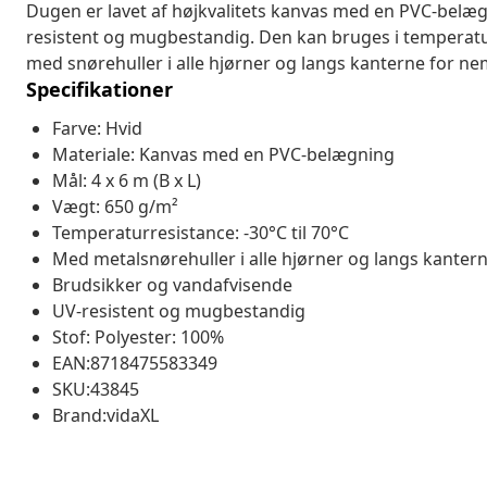
Dugen er lavet af højkvalitets kanvas med en PVC-belæ
resistent og mugbestandig. Den kan bruges i temperatur
med snørehuller i alle hjørner og langs kanterne for ne
Specifikationer
Farve: Hvid
Materiale: Kanvas med en PVC-belægning
Mål: 4 x 6 m (B x L)
Vægt: 650 g/m²
Temperaturresistance: -30°C til 70°C
Med metalsnørehuller i alle hjørner og langs kanter
Brudsikker og vandafvisende
UV-resistent og mugbestandig
Stof: Polyester: 100%
EAN:8718475583349
SKU:43845
Brand:vidaXL