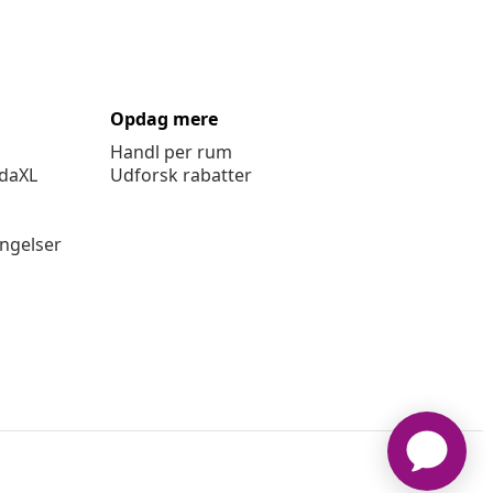
Opdag mere
Handl per rum
idaXL
Udforsk rabatter
ingelser