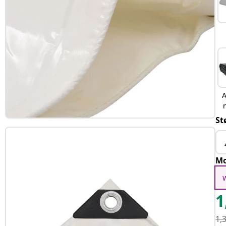
A
St
Mo
1
1,