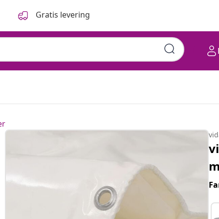
Gratis levering
er
vi
v
m
Fa