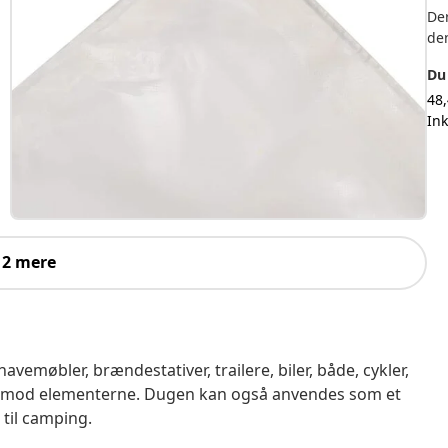
Der
de
Du
48
In
 2 mere
avemøbler, brændestativer, trailere, biler, både, cykler,
 imod elementerne. Dugen kan også anvendes som et
 til camping.