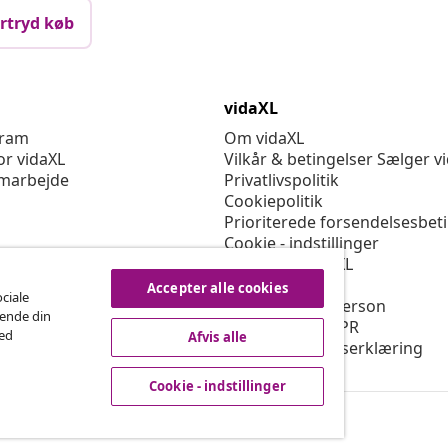
rtryd køb
vidaXL
gram
Om vidaXL
or vidaXL
Vilkår & betingelser Sælger v
marbejde
Privatlivspolitik
Cookiepolitik
Prioriterede forsendelsesbet
Cookie - indstillinger
Arbejd for vidaXL
Sikkerhed
Accepter alle cookies
ociale
EU-ansvarlige person
rende din
Politikken for EPR
med
Afvis alle
Tilgængelighedserklæring
Cookie - indstillinger