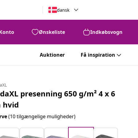
dansk
Konto
Ønskeliste
Indkøbsvogn
Auktioner
Få inspiration
daXL
idaXL presenning 650 g/m² 4 x 6
 hvid
rve
(10 tilgængelige muligheder)