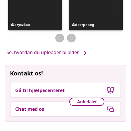
Opslag
bryczkaa
Opslag
deerpepeg
offentliggjort
offentliggjort
af
af
Se, hvordan du uploader billeder
Kontakt os!
Gå til hjælpecenteret
Anbefalet
Chat med os