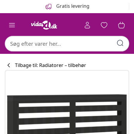
Forrige
Næste
Gratis levering
Tilbage til: Radiatorer – tilbehør
Køkkenkollekti
#sharemevidaxl