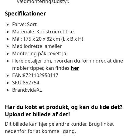
vægmonteringsudstyr.
Specifikationer
Farve: Sort
Materiale: Konstrueret træ
Mål: 175 x 20 x 82 cm (L x B x H)
Med lodrette lameller
Montering påkrævet: Ja
Flere detaljer om, hvordan du forhindrer, at dine
møbler tipper, kan findes
her
EAN:8721102950117
SKU:852754
Brand:vidaXL
Har du købt et produkt, og kan du lide det?
Upload et billede af det!
Dit billede kan hjælpe andre kunder. Brug linket
nedenfor for at komme i gang.