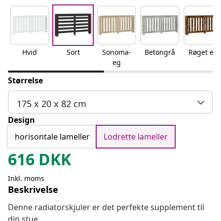
Hvid
Sort
Sonoma-
Betongrå
Røget eg
eg
Størrelse
175 x 20 x 82 cm
Design
horisontale lameller
Lodrette lameller
616
DKK
Inkl. moms
Beskrivelse
Denne radiatorskjuler er det perfekte supplement til
din stue.