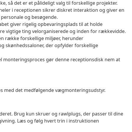
e, så det er et pålideligt valg til forskellige projekter.
er i receptionen sikrer diskret interaktion og giver en
de personale og besøgende.
et giver rigelig opbevaringsplads til at holde
re vigtige ting velorganiserede og inden for rækkevidde.
en række forskellige miljøer, herunder
og skønhedssaloner, der opfylder forskellige
nkel monteringsproces gør denne receptionsdisk nem at
ndes med det medfølgende vægmonteringsudstyr.
deret. Brug kun skruer og rawlplugs, der passer til dine
ivning. Læs og følg hvert trin i instruktionen