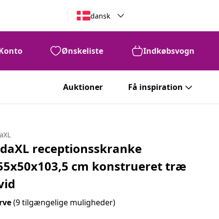
dansk
Konto
Ønskeliste
Indkøbsvogn
Auktioner
Få inspiration
daXL
idaXL receptionsskranke
55x50x103,5 cm konstrueret træ
vid
rve
(9 tilgængelige muligheder)