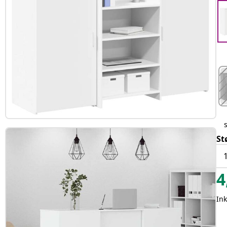
St
4
In