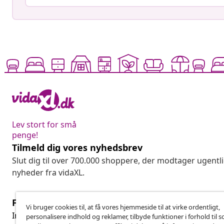
Lev stort for små
penge!
Tilmeld dig vores nyhedsbrev
Slut dig til over 700.000 shoppere, der modtager ugentl
nyheder fra vidaXL.
Fortryd køb
Vi bruger cookies til, at få vores hjemmeside til at virke ordentligt,
Fo
Indsend en anmodning om at fortryde din ordre.
personalisere indhold og reklamer, tilbyde funktioner i forhold til s