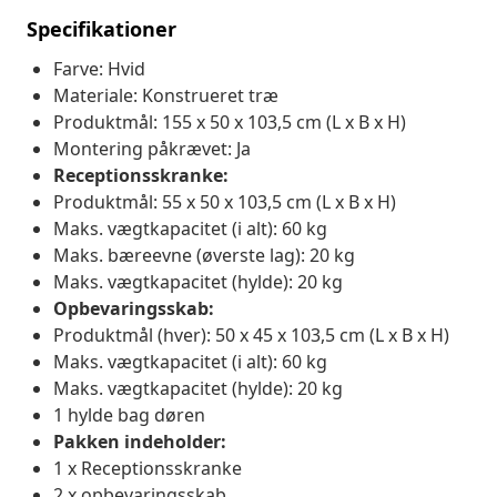
Specifikationer
Farve: Hvid
Materiale: Konstrueret træ
Produktmål: 155 x 50 x 103,5 cm (L x B x H)
Montering påkrævet: Ja
Receptionsskranke:
Produktmål: 55 x 50 x 103,5 cm (L x B x H)
Maks. vægtkapacitet (i alt): 60 kg
Maks. bæreevne (øverste lag): 20 kg
Maks. vægtkapacitet (hylde): 20 kg
Opbevaringsskab:
Produktmål (hver): 50 x 45 x 103,5 cm (L x B x H)
Maks. vægtkapacitet (i alt): 60 kg
Maks. vægtkapacitet (hylde): 20 kg
1 hylde bag døren
Pakken indeholder:
1 x Receptionsskranke
2 x opbevaringsskab