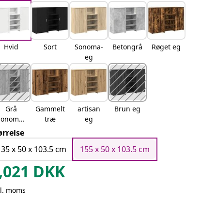
Hvid
Sort
Sonoma-
Betongrå
Røget eg
eg
Grå
Gammelt
artisan
Brun eg
sonoma-
træ
eg
eg
ørrelse
135 x 50 x 103.5 cm
155 x 50 x 103.5 cm
,021
DKK
kl. moms