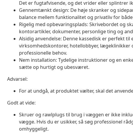
Det er fugtafvisende, og det vrider eller splintrer ikk
Gennemtænkt design: De høje skranker og sidepanel
balance mellem funktionalitet og privatliv for bå
Rigelig med opbevaringsplads: Skrivebordet og skab
kontorartikler, dokumenter, personlige ting og and
Alsidig anvendelse: Denne kassedisk er perfekt til 
virksomhedskontorer, hotellobbyer, lægeklinikker 
professionelle behov.
Nem installation: Tydelige instruktioner og en e
sætte op hurtigt og ubesværet.
Advarsel:
For at undgå, at produktet vælter, skal det anve
Godt at vide:
Skruer og rawlplugs til brug i væggen er ikke inklu
vægge. Hvis du er usikker, så søg professionel rådg
omhyggeligt.