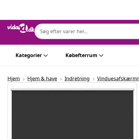
Forrige
Næste
Kategorier
Købefterrum
Hjem
Hjem & have
Indretning
Vinduesafskærm