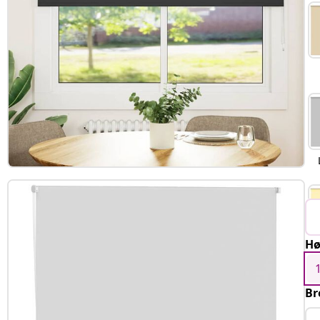
Hø
Br