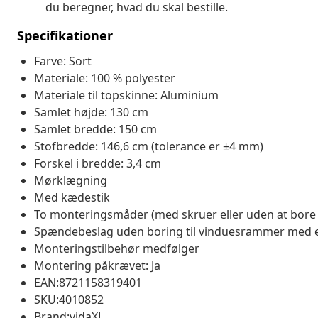
du beregner, hvad du skal bestille.
Specifikationer
Farve: Sort
Materiale: 100 % polyester
Materiale til topskinne: Aluminium
Samlet højde: 130 cm
Samlet bredde: 150 cm
Stofbredde: 146,6 cm (tolerance er ±4 mm)
Forskel i bredde: 3,4 cm
Mørklægning
Med kædestik
To monteringsmåder (med skruer eller uden at bore
Spændebeslag uden boring til vinduesrammer med en f
Monteringstilbehør medfølger
Montering påkrævet: Ja
EAN:8721158319401
SKU:4010852
Brand:vidaXL