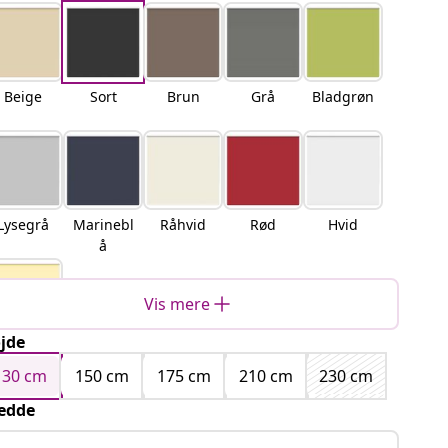
Beige
Sort
Brun
Grå
Bladgrøn
Lysegrå
Marinebl
Råhvid
Rød
Hvid
å
Vis mere
jde
Gul
130 cm
150 cm
175 cm
210 cm
230 cm
edde