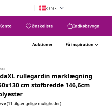
dansk
Konto
Ønskeliste
Indkøbsvogn
Auktioner
Få inspiration
daXL
idaXL rullegardin mørklægning
50x130 cm stofbredde 146,6cm
olyester
rve
(11 tilgængelige muligheder)