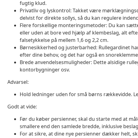
fugtig klud.
Privatliv og lyskontrol: Takket være mørklægningsd
delvist for direkte sollys, så du kan regulere ind
Flere forskellige monteringsmetoder: Du kan sætte
eller uden at bore ved hjælp af klembeslag, alt e
falsetykkelse på mellem 1,6 og 2,2 cm.
Børnesikkerhed og justerbarhed: Rullegardinet ha
efter dine behov, og det har også en snoreklemme
Brede anvendelsesmuligheder: Dette alsidige rullega
kontorbygninger osv.
Advarsel:
Hold ledninger uden for små børns rækkevidde. Led
Godt at vide:
Før du køber persienner, skal du starte med at måle d
smallere end den samlede bredde, inklusive besla
For at sikre, at dine nye persienner dækker helt, s