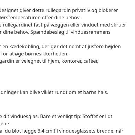
esignet giver dette rullegardin privatliv og blokerer
endørstemperaturen efter dine behov.
 rullegardinet fast på væggen eller vinduet med skruer
fter dine behov. Spændebeslag til vinduesrammens
r en kædekobling, der gør det nemt at justere højden
 for at øge børnesikkerheden.
rdin er velegnet til hjem, kontorer, caféer,
ninger kan blive viklet rundt om et barns hals.
it vinduesglas. Bare et venligt tip: Stoffet er lidt
gene.
kal du blot lægge 3,4 cm til vinduesglassets bredde, når