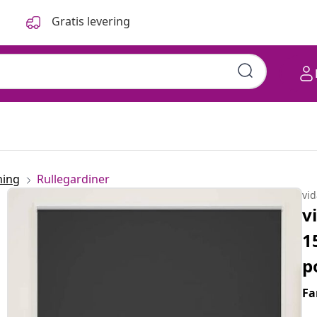
Gratis levering
ning
Rullegardiner
vi
v
1
p
Fa