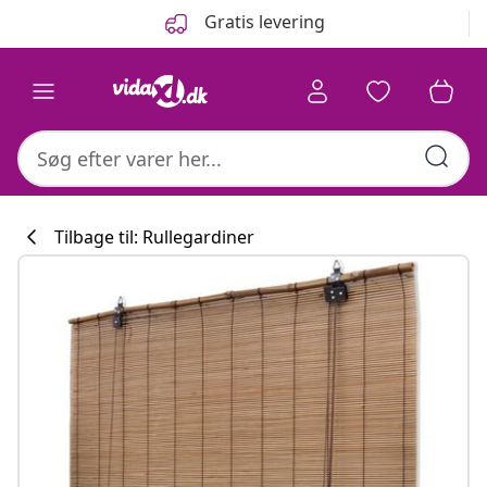
Forrige
Næste
Gratis levering
Tilbage til: Rullegardiner
Køkkenkollekti
#sharemevidaxl