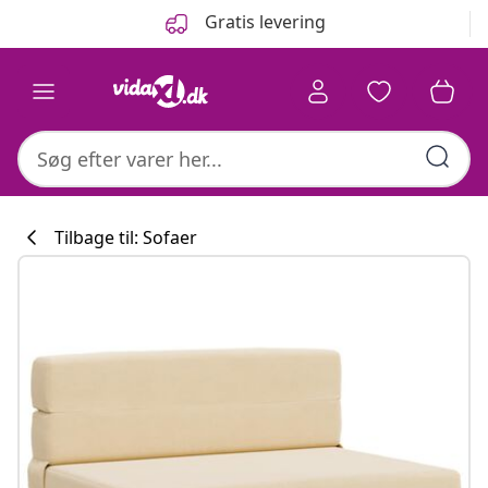
Forrige
Næste
Gratis levering
Tilbage til: Sofaer
Køkkenkollekti
#sharemevidaxl