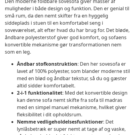
Den moderne foldbare sovesofa giver masser af
muligheder i både design og funktion. Den er genial til
små rum, da den nemt skifter fra en hyggelig
siddeplads i stuen til en komfortabel seng i
soveværelset, alt efter hvad du har brug for. Det bløde,
åndbare polyesterstof giver god komfort, og sofaens
konvertible mekanisme gør transformationen nem
som en leg.
Åndbar stofkonstruktion
: Den her sovesofa er
lavet af 100% polyester, som blander moderne stil
med en blød og åndbar tekstur, så du og gæster
altid sidder komfortabelt.
2-i-1 funktionalitet
: Med det konvertible design
kan denne sofa nemt skifte fra sofa til madras
med en simpel manuel mekanisme, hvilket giver
fleksibilitet i dit opholdsrum.
Nemme vedligeholdelsesfunktioner
: Det
lynlåsbetræk er super nemt at tage af og vaske,