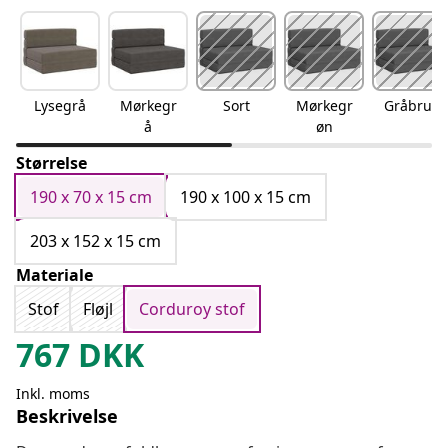
Lysegrå
Mørkegr
Sort
Mørkegr
Gråbrun
å
øn
Størrelse
190 x 70 x 15 cm
190 x 100 x 15 cm
203 x 152 x 15 cm
Materiale
Stof
Fløjl
Corduroy stof
767
DKK
Inkl. moms
Beskrivelse