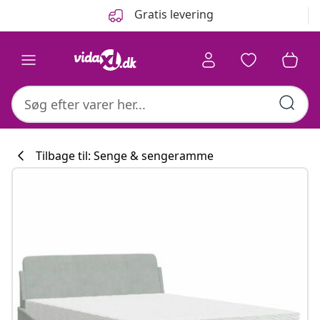
Forrige
Næste
Gratis levering
Tilbage til: Senge & sengeramme
Køkkenkollekti
#sharemevidaxl