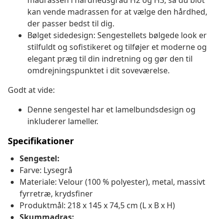
madrassen i hårdhedsgrad H2 og H3, så du blot
kan vende madrassen for at vælge den hårdhed,
der passer bedst til dig.
Bølget sidedesign: Sengestellets bølgede look er
stilfuldt og sofistikeret og tilføjer et moderne og
elegant præg til din indretning og gør den til
omdrejningspunktet i dit soveværelse.
Godt at vide:
Denne sengestel har et lamelbundsdesign og
inkluderer lameller.
Specifikationer
Sengestel:
Farve: Lysegrå
Materiale: Velour (100 % polyester), metal, massivt
fyrretræ, krydsfiner
Produktmål: 218 x 145 x 74,5 cm (L x B x H)
Skummadras: