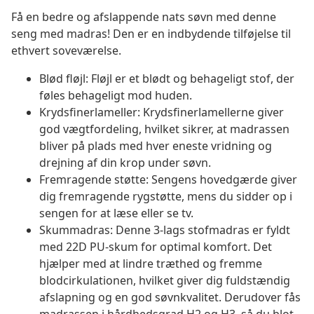
Få en bedre og afslappende nats søvn med denne
seng med madras! Den er en indbydende tilføjelse til
ethvert soveværelse.
Blød fløjl: Fløjl er et blødt og behageligt stof, der
føles behageligt mod huden.
Krydsfinerlameller: Krydsfinerlamellerne giver
god vægtfordeling, hvilket sikrer, at madrassen
bliver på plads med hver eneste vridning og
drejning af din krop under søvn.
Fremragende støtte: Sengens hovedgærde giver
dig fremragende rygstøtte, mens du sidder op i
sengen for at læse eller se tv.
Skummadras: Denne 3-lags stofmadras er fyldt
med 22D PU-skum for optimal komfort. Det
hjælper med at lindre træthed og fremme
blodcirkulationen, hvilket giver dig fuldstændig
afslapning og en god søvnkvalitet. Derudover fås