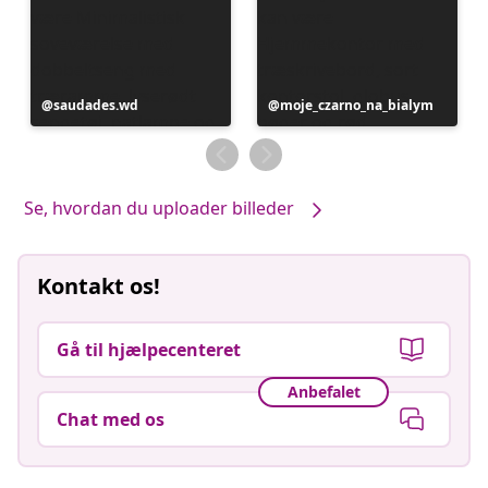
Opslag
saudades.wd
Opslag
moje_czarno_na_bialym
offentliggjort
offentliggjort
af
af
Se, hvordan du uploader billeder
Kontakt os!
Gå til hjælpecenteret
Anbefalet
Chat med os