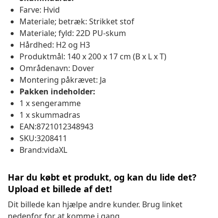
Farve: Hvid
Materiale; betræk: Strikket stof
Materiale; fyld: 22D PU-skum
Hårdhed: H2 og H3
Produktmål: 140 x 200 x 17 cm (B x L x T)
Områdenavn: Dover
Montering påkrævet: Ja
Pakken indeholder:
1 x sengeramme
1 x skummadras
EAN:8721012348943
SKU:3208411
Brand:vidaXL
Har du købt et produkt, og kan du lide det?
Upload et billede af det!
Dit billede kan hjælpe andre kunder. Brug linket
nedenfor for at komme i gang.