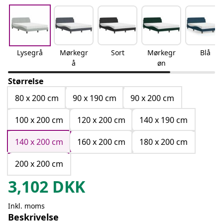
Lysegrå
Mørkegr
Sort
Mørkegr
Blå
å
øn
Størrelse
80 x 200 cm
90 x 190 cm
90 x 200 cm
100 x 200 cm
120 x 200 cm
140 x 190 cm
140 x 200 cm
160 x 200 cm
180 x 200 cm
200 x 200 cm
3,102
DKK
Inkl. moms
Beskrivelse