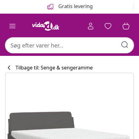
Forrige
Næste
Gratis levering
Tilbage til: Senge & sengeramme
Køkkenkollekti
#sharemevidaxl