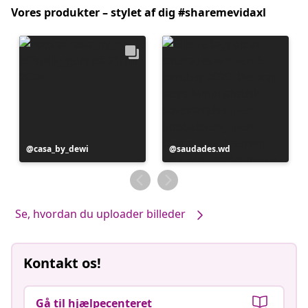
Vores produkter – stylet af dig #sharemevidaxl
Opslag
casa_by_dewi
Opslag
saudades.wd
offentliggjort
offentliggjort
af
af
Se, hvordan du uploader billeder
Kontakt os!
Gå til hjælpecenteret