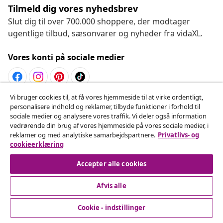
Tilmeld dig vores nyhedsbrev
Slut dig til over 700.000 shoppere, der modtager
ugentlige tilbud, sæsonvarer og nyheder fra vidaXL.
Vores konti på sociale medier
Vi bruger cookies til, at få vores hjemmeside til at virke ordentligt,
Fortryd køb
personalisere indhold og reklamer, tilbyde funktioner i forhold til
sociale medier og analysere vores traffik. Vi deler også information
Indsend en anmodning om at fortryde din ordre.
vedrørende din brug af vores hjemmeside på vores sociale medier, i
reklamer og med analytiske samarbejdspartnere.
Privatlivs- og
Fortryd køb
cookieerklæring
Accepter alle cookies
Afvis alle
Kundeservice
Cookie - indstillinger
Virksomhed