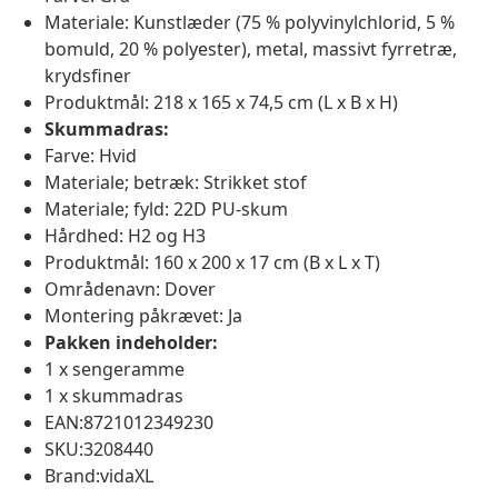
Materiale: Kunstlæder (75 % polyvinylchlorid, 5 %
bomuld, 20 % polyester), metal, massivt fyrretræ,
krydsfiner
Produktmål: 218 x 165 x 74,5 cm (L x B x H)
Skummadras:
Farve: Hvid
Materiale; betræk: Strikket stof
Materiale; fyld: 22D PU-skum
Hårdhed: H2 og H3
Produktmål: 160 x 200 x 17 cm (B x L x T)
Områdenavn: Dover
Montering påkrævet: Ja
Pakken indeholder:
1 x sengeramme
1 x skummadras
EAN:8721012349230
SKU:3208440
Brand:vidaXL