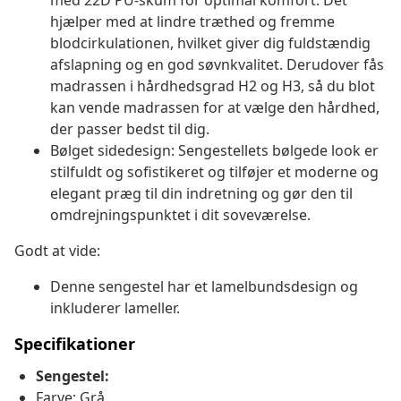
med 22D PU-skum for optimal komfort. Det
hjælper med at lindre træthed og fremme
blodcirkulationen, hvilket giver dig fuldstændig
afslapning og en god søvnkvalitet. Derudover fås
madrassen i hårdhedsgrad H2 og H3, så du blot
kan vende madrassen for at vælge den hårdhed,
der passer bedst til dig.
Bølget sidedesign: Sengestellets bølgede look er
stilfuldt og sofistikeret og tilføjer et moderne og
elegant præg til din indretning og gør den til
omdrejningspunktet i dit soveværelse.
Godt at vide:
Denne sengestel har et lamelbundsdesign og
inkluderer lameller.
Specifikationer
Sengestel:
Farve: Grå