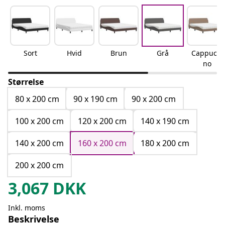
Sort
Hvid
Brun
Grå
Cappucci
no
Størrelse
80 x 200 cm
90 x 190 cm
90 x 200 cm
100 x 200 cm
120 x 200 cm
140 x 190 cm
140 x 200 cm
160 x 200 cm
180 x 200 cm
200 x 200 cm
3,067
DKK
Inkl. moms
Beskrivelse