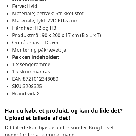
Farve: Hvid
Materiale; betræk: Strikket stof
Materiale; fyld: 22D PU-skum
Hårdhed: H2 og H3
Produktmål: 90 x 200 x 17 cm (B x L x T)
Områdenavn: Dover
Montering påkrævet: Ja
Pakken indeholder:
1 x sengeramme
1 x skummadras
EAN:8721012348080
SKU:3208325
Brand:vidaXL
Har du købt et produkt, og kan du lide det?
Upload et billede af det!
Dit billede kan hjælpe andre kunder. Brug linket
nedenfor for at komme i gang.