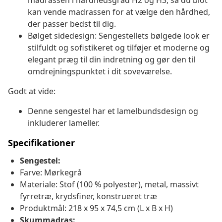
madrassen i hårdhedsgrad H2 og H3, så du blot
kan vende madrassen for at vælge den hårdhed,
der passer bedst til dig.
Bølget sidedesign: Sengestellets bølgede look er
stilfuldt og sofistikeret og tilføjer et moderne og
elegant præg til din indretning og gør den til
omdrejningspunktet i dit soveværelse.
Godt at vide:
Denne sengestel har et lamelbundsdesign og
inkluderer lameller.
Specifikationer
Sengestel:
Farve: Mørkegrå
Materiale: Stof (100 % polyester), metal, massivt
fyrretræ, krydsfiner, konstrueret træ
Produktmål: 218 x 95 x 74,5 cm (L x B x H)
Skummadras: