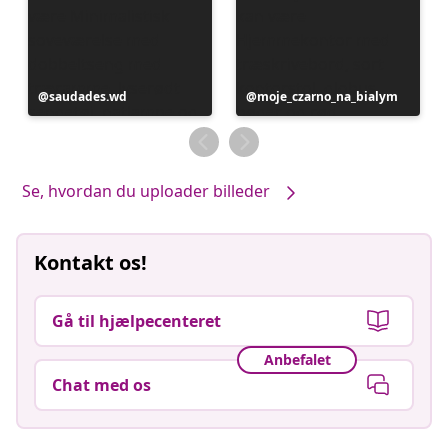
Opslag
saudades.wd
Opslag
moje_czarno_na_bialym
offentliggjort
offentliggjort
af
af
Se, hvordan du uploader billeder
Kontakt os!
Gå til hjælpecenteret
Anbefalet
Chat med os