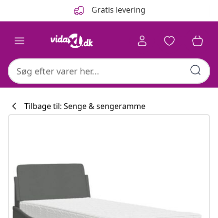
Forrige
Næste
Gratis levering
Tilbage til: Senge & sengeramme
Køkkenkollekti
#sharemevidaxl