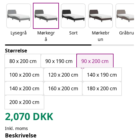
Lysegrå
Mørkegr
Sort
Mørkebr
Gråbrun
å
un
Størrelse
80 x 200 cm
90 x 190 cm
90 x 200 cm
100 x 200 cm
120 x 200 cm
140 x 190 cm
140 x 200 cm
160 x 200 cm
180 x 200 cm
200 x 200 cm
2,070
DKK
Inkl. moms
Beskrivelse