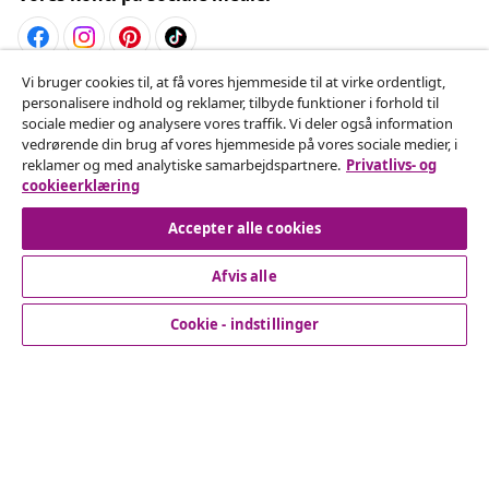
Vi bruger cookies til, at få vores hjemmeside til at virke ordentligt,
Fortryd køb
personalisere indhold og reklamer, tilbyde funktioner i forhold til
sociale medier og analysere vores traffik. Vi deler også information
Indsend en anmodning om at fortryde din ordre.
vedrørende din brug af vores hjemmeside på vores sociale medier, i
reklamer og med analytiske samarbejdspartnere.
Privatlivs- og
Fortryd køb
cookieerklæring
Accepter alle cookies
Afvis alle
Kundeservice
Cookie - indstillinger
Virksomhed
vidaXL
Opdag mere