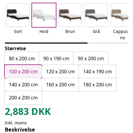
Sort
Hvid
Brun
Grå
Cappucci
no
Størrelse
80 x 200 cm
90 x 190 cm
90 x 200 cm
100 x 200 cm
120 x 200 cm
140 x 190 cm
140 x 200 cm
160 x 200 cm
180 x 200 cm
200 x 200 cm
2,883
DKK
Inkl. moms
Beskrivelse