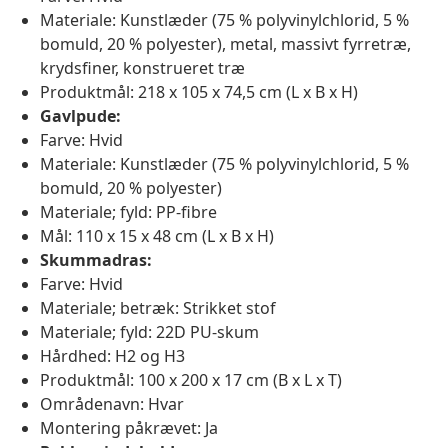
Materiale: Kunstlæder (75 % polyvinylchlorid, 5 %
bomuld, 20 % polyester), metal, massivt fyrretræ,
krydsfiner, konstrueret træ
Produktmål: 218 x 105 x 74,5 cm (L x B x H)
Gavlpude:
Farve: Hvid
Materiale: Kunstlæder (75 % polyvinylchlorid, 5 %
bomuld, 20 % polyester)
Materiale; fyld: PP-fibre
Mål: 110 x 15 x 48 cm (L x B x H)
Skummadras:
Farve: Hvid
Materiale; betræk: Strikket stof
Materiale; fyld: 22D PU-skum
Hårdhed: H2 og H3
Produktmål: 100 x 200 x 17 cm (B x L x T)
Områdenavn: Hvar
Montering påkrævet: Ja