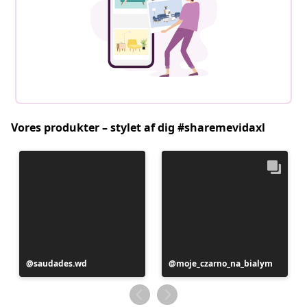
Vores produkter – stylet af dig #sharemevidaxl
Opslag
saudades.wd
Opslag
moje_czarno_na_bialym
offentliggjort
offentliggjort
af
af