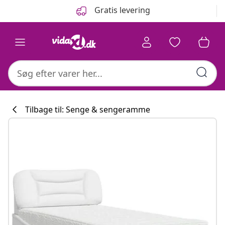
Forrige
Næste
Gratis levering
Tilbage til: Senge & sengeramme
Køkkenkollekti
#sharemevidaxl