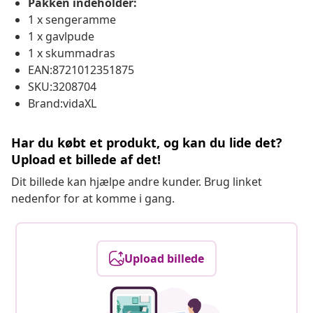
Pakken indeholder:
1 x sengeramme
1 x gavlpude
1 x skummadras
EAN:8721012351875
SKU:3208704
Brand:vidaXL
Har du købt et produkt, og kan du lide det?
Upload et billede af det!
Dit billede kan hjælpe andre kunder. Brug linket
nedenfor for at komme i gang.
Upload billede