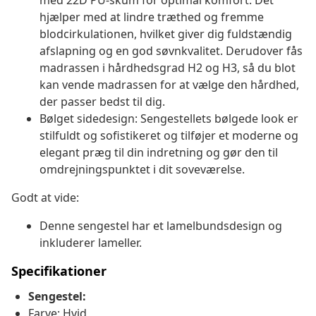
med 22D PU-skum for optimal komfort. Det
hjælper med at lindre træthed og fremme
blodcirkulationen, hvilket giver dig fuldstændig
afslapning og en god søvnkvalitet. Derudover fås
madrassen i hårdhedsgrad H2 og H3, så du blot
kan vende madrassen for at vælge den hårdhed,
der passer bedst til dig.
Bølget sidedesign: Sengestellets bølgede look er
stilfuldt og sofistikeret og tilføjer et moderne og
elegant præg til din indretning og gør den til
omdrejningspunktet i dit soveværelse.
Godt at vide:
Denne sengestel har et lamelbundsdesign og
inkluderer lameller.
Specifikationer
Sengestel:
Farve: Hvid