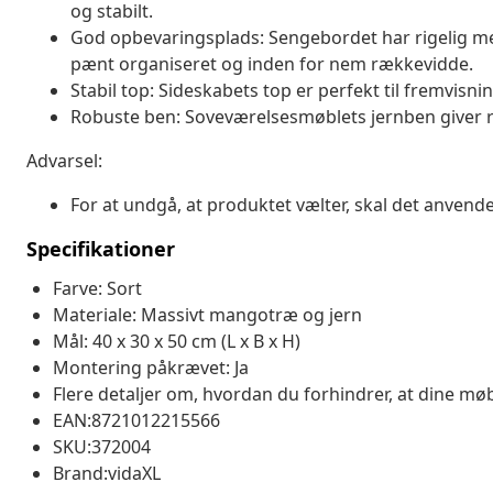
og stabilt.
God opbevaringsplads: Sengebordet har rigelig me
pænt organiseret og inden for nem rækkevidde.
Stabil top: Sideskabets top er perfekt til fremvis
Robuste ben: Soveværelsesmøblets jernben giver ro
Advarsel:
For at undgå, at produktet vælter, skal det anve
Specifikationer
Farve: Sort
Materiale: Massivt mangotræ og jern
Mål: 40 x 30 x 50 cm (L x B x H)
Montering påkrævet: Ja
Flere detaljer om, hvordan du forhindrer, at dine møb
EAN:8721012215566
SKU:372004
Brand:vidaXL