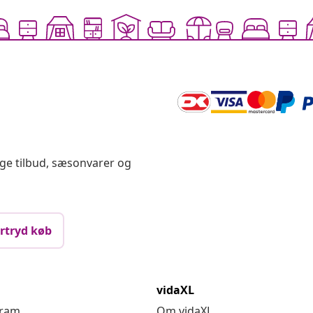
ige tilbud, sæsonvarer og
rtryd køb
vidaXL
gram
Om vidaXL