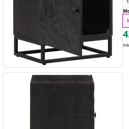
1
Mo
4
In