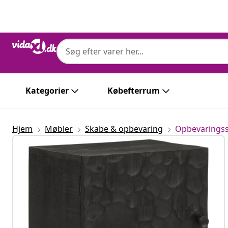
Forrige
Næste
Kategorier
Købefterrum
Hjem
Møbler
Skabe & opbevaring
Opbevarings