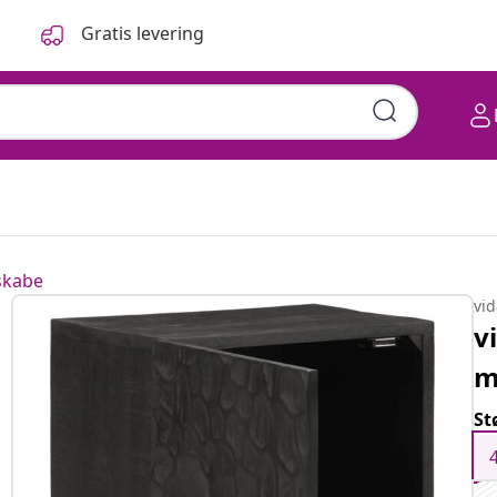
Gratis levering
skabe
vi
v
m
St