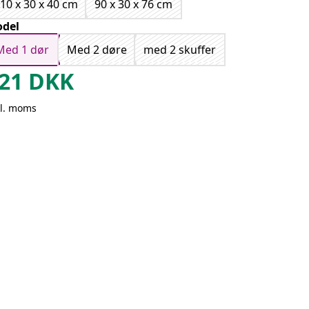
10 x 30 x 40 cm
90 x 30 x 76 cm
del
Med 1 dør
Med 2 døre
med 2 skuffer
21
DKK
kl. moms