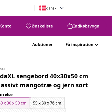
dansk
Konto
Ønskeliste
Indkøbsvogn
Auktioner
Få inspiration
daXL
idaXL sengebord 40x30x50 cm
assivt mangotræ og jern sort
ørrelse
40 x 30 x 50 cm
55 x 30 x 76 cm