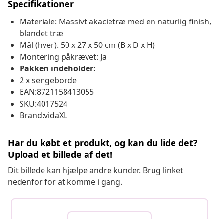
Specifikationer
Materiale: Massivt akacietræ med en naturlig finish,
blandet træ
Mål (hver): 50 x 27 x 50 cm (B x D x H)
Montering påkrævet: Ja
Pakken indeholder:
2 x sengeborde
EAN:8721158413055
SKU:4017524
Brand:vidaXL
Har du købt et produkt, og kan du lide det?
Upload et billede af det!
Dit billede kan hjælpe andre kunder. Brug linket
nedenfor for at komme i gang.