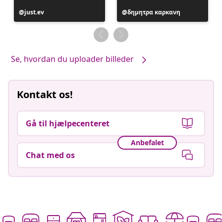
Opslag
just.ev
Opslag
δημητρα καρκανη
offentliggjort
offentliggjort
af
af
Se, hvordan du uploader billeder
Kontakt os!
Gå til hjælpecenteret
Anbefalet
Chat med os