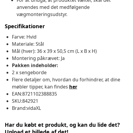
For at undgå, at produktet vælter, skal det
anvendes med det medfølgende
vægmonteringsudstyr.
Specifikationer
Farve: Hvid
Materiale: Stål
Mål (hver): 36 x 39 x 50,5 cm (L x B x H)
Montering påkrævet: Ja
Pakken indeholder:
2 x sengeborde
Flere detaljer om, hvordan du forhindrer, at dine
møbler tipper, kan findes
her
EAN:8721102388835
SKU:842921
Brand:vidaXL
Har du købt et produkt, og kan du lide det?
Upload et billede af det!