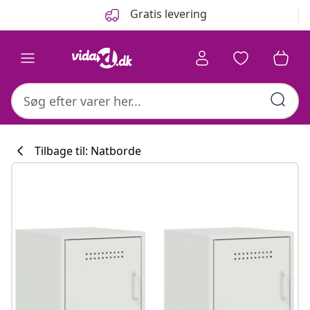
Forrige
Næste
Gratis levering
Tilbage til: Natborde
Køkkenkollekti
#sharemevidaxl