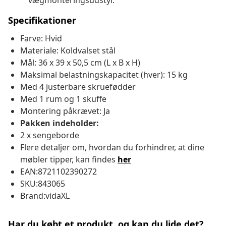
vægmonteringsudstyr.
Specifikationer
Farve: Hvid
Materiale: Koldvalset stål
Mål: 36 x 39 x 50,5 cm (L x B x H)
Maksimal belastningskapacitet (hver): 15 kg
Med 4 justerbare skruefødder
Med 1 rum og 1 skuffe
Montering påkrævet: Ja
Pakken indeholder:
2 x sengeborde
Flere detaljer om, hvordan du forhindrer, at dine
møbler tipper, kan findes
her
EAN:8721102390272
SKU:843065
Brand:vidaXL
Har du købt et produkt, og kan du lide det?