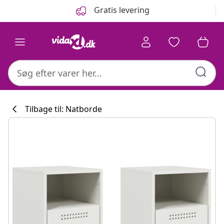
Forrige
Næste
Gratis levering
Tilbage til: Natborde
Køkkenkollekti
#sharemevidaxl