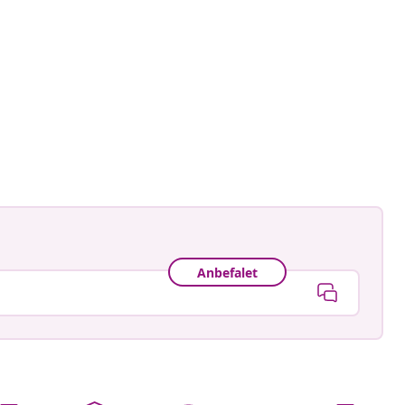
ggjort
Anbefalet