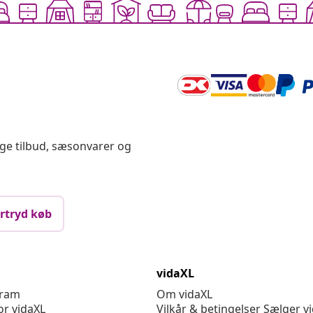
ige tilbud, sæsonvarer og
rtryd køb
vidaXL
gram
Om vidaXL
or vidaXL
Vilkår & betingelser Sælger v