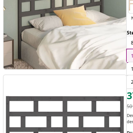
St
3
50
Der
de
Du