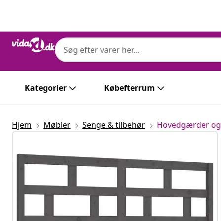
Forrige
Næste
Kategorier
Købefterrum
Hjem
Møbler
Senge & tilbehør
Hovedgærder og