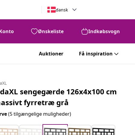
dansk
Konto
Ønskeliste
Indkøbsvogn
Auktioner
Få inspiration
daXL
idaXL sengegærde 126x4x100 cm
assivt fyrretræ grå
rve
(5 tilgængelige muligheder)