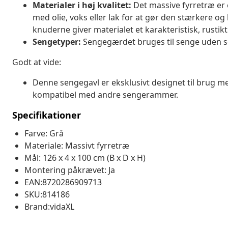
Materialer i høj kvalitet:
Det massive fyrretræ er 
med olie, voks eller lak for at gør den stærkere og 
knuderne giver materialet et karakteristisk, rustikt
Sengetyper:
Sengegærdet bruges til senge uden 
Godt at vide:
Denne sengegavl er eksklusivt designet til brug m
kompatibel med andre sengerammer.
Specifikationer
Farve: Grå
Materiale: Massivt fyrretræ
Mål: 126 x 4 x 100 cm (B x D x H)
Montering påkrævet: Ja
EAN:8720286909713
SKU:814186
Brand:vidaXL