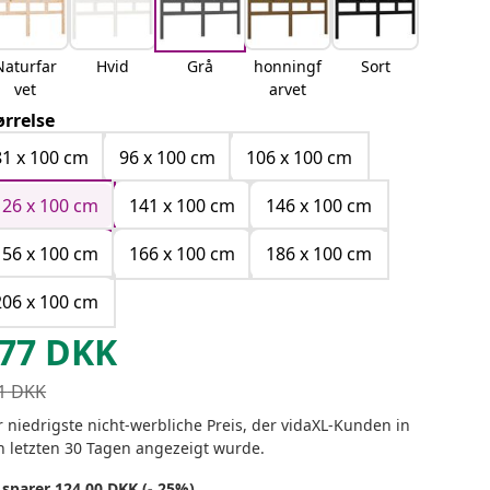
Naturfar
Hvid
Grå
honningf
Sort
vet
arvet
ørrelse
81 x 100 cm
96 x 100 cm
106 x 100 cm
126 x 100 cm
141 x 100 cm
146 x 100 cm
156 x 100 cm
166 x 100 cm
186 x 100 cm
206 x 100 cm
77
DKK
1
DKK
 niedrigste nicht-werbliche Preis, der vidaXL-Kunden in
n letzten 30 Tagen angezeigt wurde.
 sparer 124.00 DKK (- 25%)