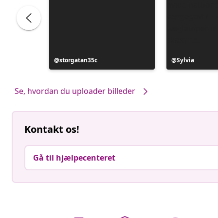
ele
Opslag
storgatan35c
Opslag
Sylvia
offentliggjort
offentliggjort
af
af
Se, hvordan du uploader billeder
Kontakt os!
Gå til hjælpecenteret