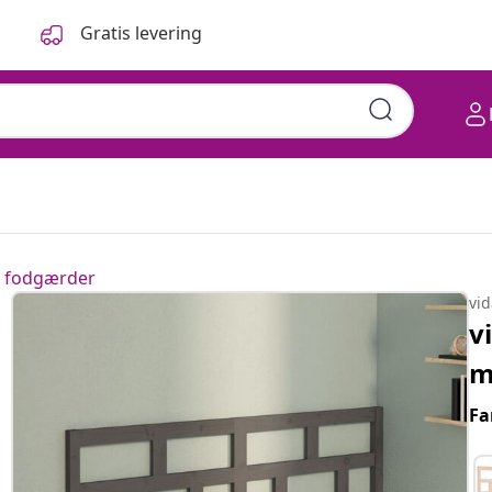
Gratis levering
 fodgærder
vi
v
m
Fa