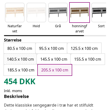
Naturfar
Hvid
Grå
honningf
Sort
vet
arvet
Størrelse
80.5 x 100 cm
95.5 x 100 cm
125.5 x 100 cm
140.5 x 100 cm
145.5 x 100 cm
155.5 x 100 cm
185.5 x 100 cm
205.5 x 100 cm
454
DKK
Inkl. moms
Beskrivelse
Dette klassiske sengegærde i træ har et stilfuldt