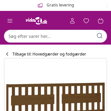
Forrige
Næste
Gratis levering
Tilbage til: Hovedgærder og fodgærder
Køkkenkollekti
#sharemevidaxl