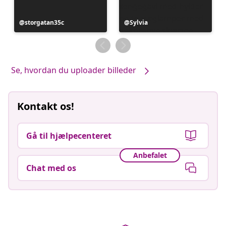
Opslag
storgatan35c
Opslag
Sylvia
offentliggjort
offentliggjort
af
af
Se, hvordan du uploader billeder
Kontakt os!
Gå til hjælpecenteret
Anbefalet
Chat med os